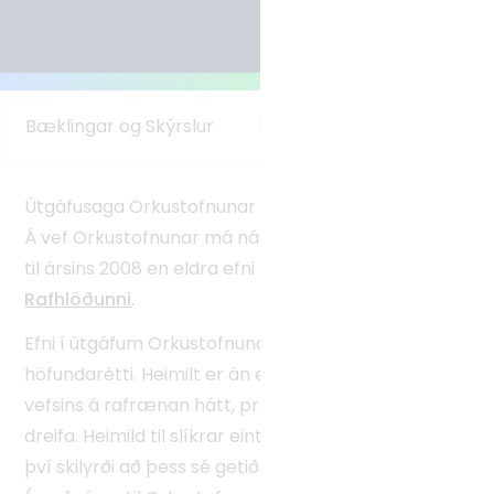
Tvíhliðaverkefni
Norrænt samstarf
Alþjóðlegt samstarf
Bæklingar og Skýrslur
Eftirlitsskýrslur
Eldsney
Útgáfusaga Orkustofnunar nær aftur til ársins 1931.
Á vef Orkustofnunar má nálgast útgefið efni aftur
til ársins 2008 en eldra efni má finna í
Gegni
og í
Rafhlöðunni
.
Efni í útgáfum Orkustofnunar er verndað af
höfundarétti. Heimilt er án endurgjalds að vista efni
vefsins á rafrænan hátt, prenta það, fjölfalda og
dreifa. Heimild til slíkrar eintakagerðar er þó bundin
því skilyrði að þess sé getið hvaðan efnið sé sótt