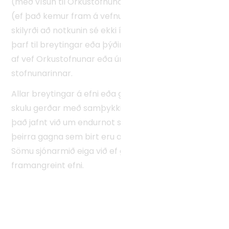
(með vísun til Orkustofnunar) og höfundar getið
(ef það kemur fram á vefnum). Einnig er það
skilyrði að notkunin sé ekki í hagnaðarskyni. Heimild
þarf til breytingar eða þýðingar á efni sem tekið er
af vef Orkustofnunar eða úr útgáfum
stofnunarinnar.
Allar breytingar á efni eða gögnum Orkustofnunar
skulu gerðar með samþykki stofnunarinnar, og á
það jafnt við um endurnot sem og endurvinnslu
þeirra gagna sem birt eru af hálfu stofnunarinnar.
Sömu sjónarmið eiga við ef gerðar eru viðbætur við
framangreint efni.