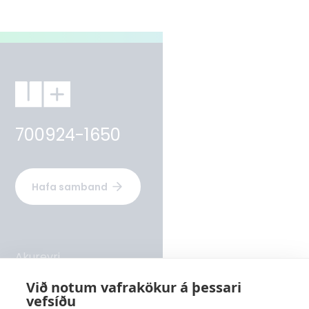
700924-1650
Hafa samband
Akureyri
Rangárvellir 2 - hús 8, 603 Akureyri
Við notum vafrakökur á þessari
vefsíðu
Sími