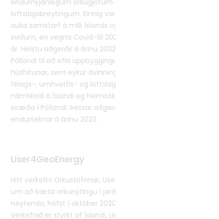
endurnýjanlegum orkugjöfum sem dregur úr
loftslagsbreytingum. Einnig var markmiðið að efla og
auka samstarf á milli Íslands og Póllands á þessum
sviðum, en vegna Covid-19 2021 frestuðust aðgerðir það
ár. Helstu aðgerðir á árinu 2022 voru þjálfunarnámskeið í
Póllandi til að efla uppbyggingu og notkun jarðhita til
húshitunar, sem eykur ávinning á sviði efnahags-,
félags-, umhverfis- og loftslagsmála, heimsókn og
námskeið á Íslandi og heimsóknir sérfræðinga til valinna
svæða í Póllandi. Þessar aðgerðir verkefnisins verða allar
endurteknar á árinu 2023.
User4GeoEnergy
Hitt verkefni Orkustofnnar, User4GeoEnergy, sem fjallar
um að bæta orkunýtingu í jarðhita með breyttri notkun
neytenda, hófst í október 2020 og stendur til 2023.
Verkefnið er styrkt af Íslandi, Liechtenstein og Noregi í