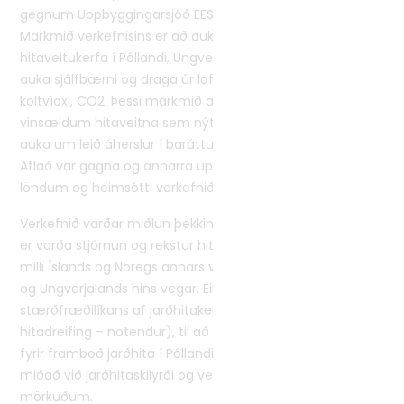
gegnum Uppbyggingarsjóð EES á sviði byggðamála.
Markmið verkefnisins er að auka hagkvæmni
hitaveitukerfa í Póllandi, Ungverjalandi og Slóvakíu, til að
auka sjálfbærni og draga úr loftmengun og losun á
koltvíoxi, CO2. Þessi markmið ættu að stuðla að auknum
vinsældum hitaveitna sem nýta jarðhita í borgum og
auka um leið áherslur í baráttunni við loftslagsvandann.
Aflað var gagna og annarra upplýsinga í öllum þessum
löndum og heimsótti verkefnið m.a. Ísland árið 2022.
Verkefnið varðar miðlun þekkingar á hagnýtum atriðum
er varða stjórnun og rekstur hitaveitna með jarðhita á
milli Íslands og Noregs annars vegar og Póllands, Slóvakíu
og Ungverjalands hins vegar. Einnig er unnið að gerð
stærðfræðilíkans af jarðhitakerfum (orkugjafi –
hitadreifing – notendur), til að greina ákjósanlegar lausnir
fyrir framboð jarðhita í Póllandi, Slóvakíu og Ungverjalandi
miðað við jarðhitaskilyrði og verð á innlendum
mörkuðum.