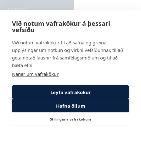
Akureyri
Rangárvellir 2 - hús 8, 603 Akureyri
Við notum vafrakökur á þessari
vefsíðu
Sími
569 6000
Við notum vafrakökur til að safna og greina
upplýsingar um notkun og virkni vefsíðunnar, til að
Reykjavík
geta notað lausnir frá samfélagsmiðlum og til að
Suðurlandsbraut 24, 108 Reykjavík
bæta efni.
Nánar um vafrakökur
Leyfa vafrakökur
Hafna öllum
Stillingar á vafrakökum
Hafa
Þjónustugátt