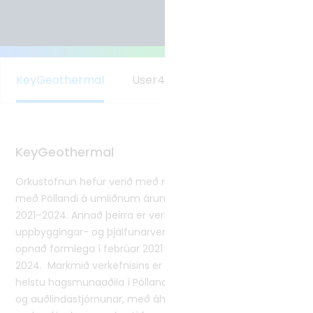
Tvíhliðaverkefni
Norrænt samstarf
Alþjóðlegt samstarf
KeyGeothermal
User4GeoEnergy
KeyGeothermal
Orkustofnun hefur verið með nokkur tvíhliða verkefni
með Póllandi á umliðnum árum. Tvö verkefni eru í gangi
2021–2024. Annað þeirra er verkefnið KeyGeothermal,
uppbyggingar- og þjálfunarverkefni í jarðhita, sem var
opnað formlega í febrúar 2021 í Póllandi og stendur til
2024. Markmið verkefnisins er að byggja upp þekkingu
helstu hagsmunaaðila í Póllandi á sviði nýtingar jarðhita
og auðlindastjórnunar, með áherslu á húshitun með