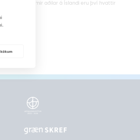
nar. Áhugasamir aðilar á Íslandi eru því hvattir
i
i.
frakökum