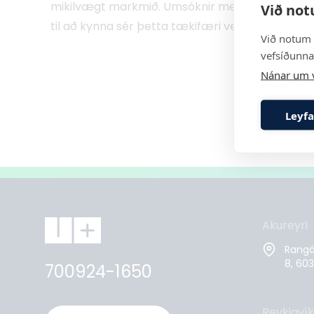
mikilvægt markmið. Umsóknir með samstarfsaðila 
Við not
til að kynna sér þetta tækifæri vel.
Við notum 
vefsíðunnar
Nánar um 
Leyfa
Akureyri
Rangár
8, 603
700924-1650
Reykjavík