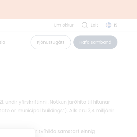
Um okkur
Leit
IS
Uppbyggingarsjóður EES
sla
Þjónustugátt
Hafa samband
Pólland
Rúmenía
Búlgaría
Tvíhliðaverkefni
undir yfirskriftinni „Notkun jarðhita til hitunar
 or municipal buildings“). Alls eru 3,4 milljónir
ísýringi. Þá er tvíhliða samstarf einnig