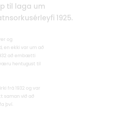
p til laga um
tnsorkusérleyfi 1925.
ver og
d, en ekki var um að
1932 að embætti
væru hentugust til
rki frá 1932 og var
ótt saman við að
a því.