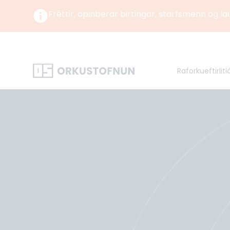
Fréttir, opinberar birtingar, starfsmenn og la
Um okkur
Um Orku
Raforkueftirliti
Norrænt
Orkustofnun starfar undir yfirstjórn Umhverfis-,
orku- og loftslagsráðuneytisins samkvæmt
lögum og reglugerð um Orkustofnun.