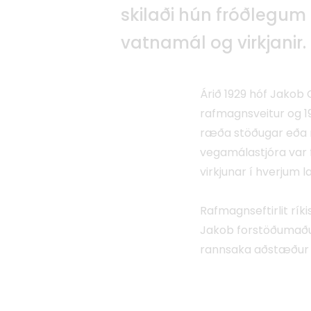
skilaði hún fróðlegum
vatnamál og virkjanir.
Árið 1929 hóf Jakob 
rafmagnsveitur og 19
ræða stöðugar eða r
vegamálastjóra var 
virkjunar í hverjum l
Rafmagnseftirlit ríki
Jakob forstöðumaður þ
rannsaka aðstæður ví