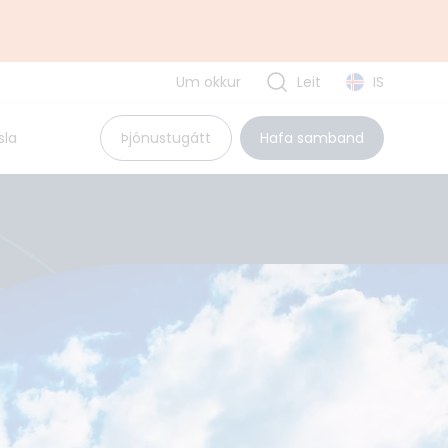
Um okkur
Leit
IS
Uppbyggingarsjóður EES
sla
Þjónustugátt
Hafa samband
Pólland
Rúmenía
Búlgaría
Tvíhliðaverkefni