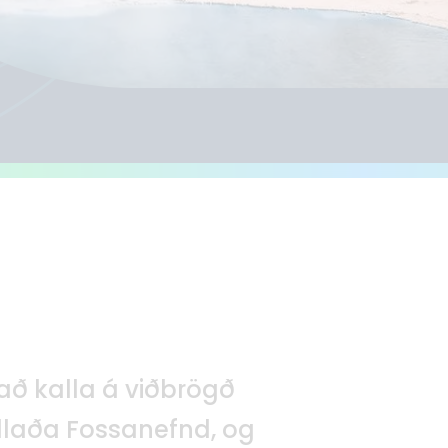
að kalla á viðbrögð
kallaða Fossanefnd, og