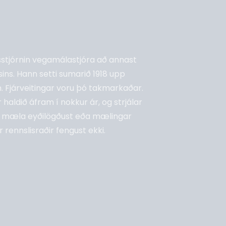
kisstjórnin vegamálastjóra að annast
ins. Hann setti sumarið 1918 upp
 Fjárveitingar voru þó takmarkaðar.
ldið áfram í nokkur ár, og strjálar
a mæla eyðilögðust eða mælingar
 rennslisraðir fengust ekki.