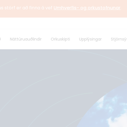
us störf er að finna á vef
Umhverfis- og orkustofnunar
.
stofnun
Sagan
ð
Náttúruauðlindir
Orkuskipti
Upplýsingar
Stjórnsý
 samstarf
Alþjóðlegt samstarf