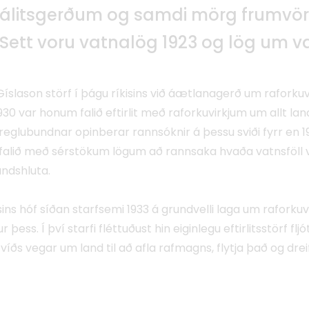
 álitsgerðum og samdi mörg frumvör
 Sett voru vatnalög 1923 og lög um va
Gíslason störf í þágu ríkisins við áætlanagerð um raforku
30 var honum falið eftirlit með raforkuvirkjum um allt lan
eglubundnar opinberar rannsóknir á þessu sviði fyrr en 
falið með sérstökum lögum að rannsaka hvaða vatnsföll 
andshluta.
sins hóf síðan starfsemi 1933 á grundvelli laga um raforkuvi
ess. Í því starfi fléttuðust hin eiginlegu eftirlitsstörf flj
ðs vegar um land til að afla rafmagns, flytja það og dreif