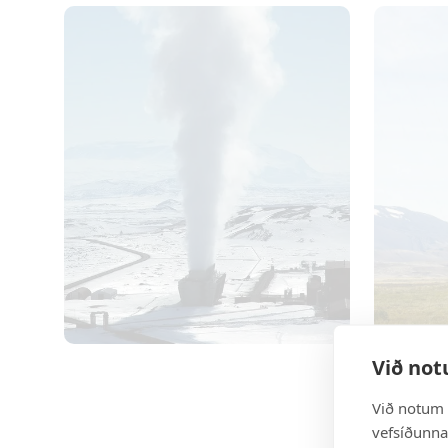
Við not
Við notum 
vefsíðunnar