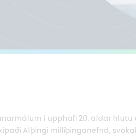
unarmálum í upphafi 20. aldar hlutu 
 skipaði Alþingi milliþinganefnd, svo