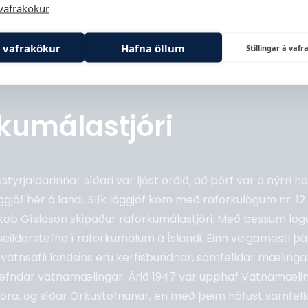
vafrakökur
 vafrakökur
Hafna öllum
Stillingar á va
kumálastjóri
styrjaldarinnar síðari var ljóst orðið, að þörf var á nýrri h
jöf hér á landi. Slík löggjöf kom með raforkulögum nr. 12 f
kob Gíslason skipaður raforkumálastjóri. Með þessum lögu
eildarstefna í raforkumálum á Íslandi. Einn veigamesti þát
atnsafli landsins eru kerfisbundnar, samfelldar mælingar
onefndar vatnamælingar. Árið 1947 var upphaf Vatnamæli
óra, og síðar Orkustofnunar, en með þeim hófust samfell