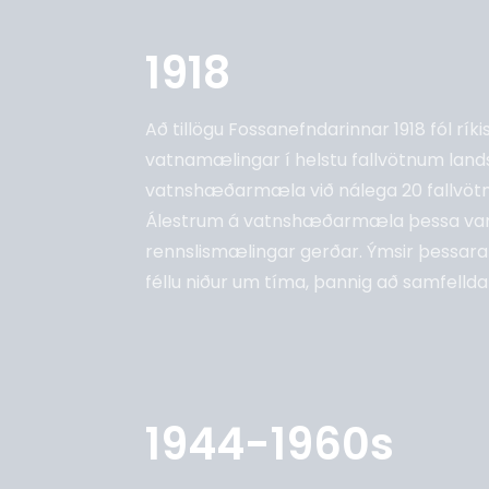
1918
Að tillögu Fossanefndarinnar 1918 fól rí
vatnamælingar í helstu fallvötnum lands
vatnshæðarmæla við nálega 20 fallvötn.
Álestrum á vatnshæðarmæla þessa var ha
rennslismælingar gerðar. Ýmsir þessar
féllu niður um tíma, þannig að samfelldar
1944-1960s