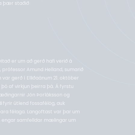
fa þær staðið
itað er um að gerð hafi verið á
i, prófessor Amund Helland, sumarið
n var gerð í Elliðaánum 21. október
þó af virkjun þeirra þá. Á fyrstu
æðingarnir Jón Þorláksson og
fyrir útlend fossafélög, auk
ra félaga. Langoftast var þar um
n engar samfelldar mælingar um