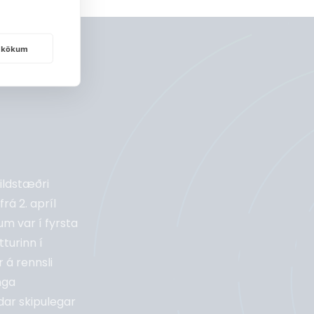
frakökum
eildstæðri
rá 2. apríl
m var í fyrsta
turinn í
 á rennsli
nga
dar skipulegar