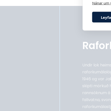
Nánar um 
Leyfa
Rafor
Undir lok heims
raforkumálalögg
1946 og var Ja
skipti mörkuð h
rannsóknum á v
fallvatna, sv
raforkumálastj