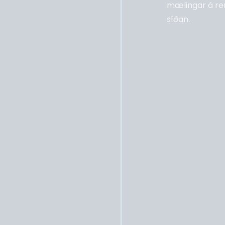
mælingar á renn
síðan.
Sæmundur Eyjólfs