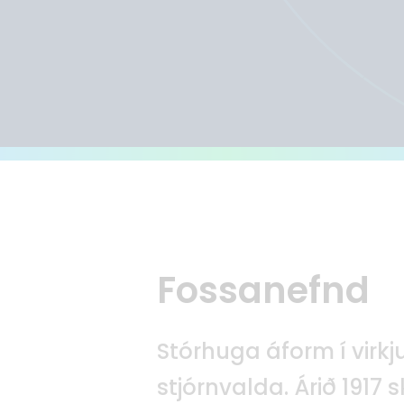
Fossanefnd
Stórhuga áform í virkj
stjórnvalda. Árið 1917