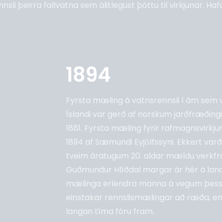
sli þeirra fallvatna sem álitlegust þóttu til virkjunar. Ha
1894
son
Fyrsta mæling á vatnsrennsli í ám sem v
Íslandi var gerð af norskum jarðfræðing
1881. Fyrsta mæling fyrir rafmagnsvirkju
1894 af Sæmundi Eyjólfssyni. Ekkert varð 
tveim áratugum 20. aldar mældu verkfr
Guðmundur Hlíðdal margar ár hér á landi 
mælinga erlendra manna á vegum þessa
einstakar rennslismælingar að ræða, e
langan tíma fóru fram.