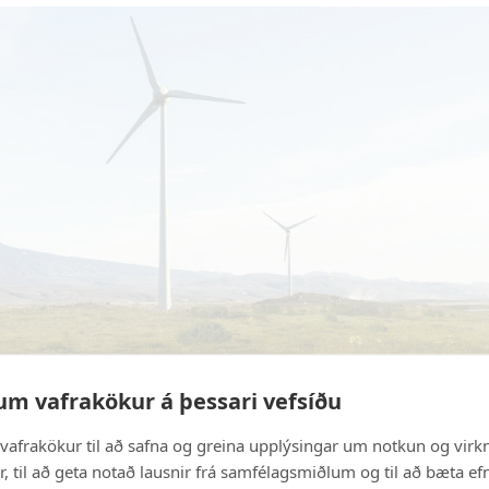
um vafrakökur á þessari vefsíðu
vafrakökur til að safna og greina upplýsingar um notkun og virkn
, til að geta notað lausnir frá samfélagsmiðlum og til að bæta efn