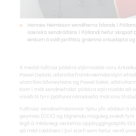
Hannes Heimisson sendiherra Íslands í Póllan
íslenska sendiráðsins í Póllandi hefur skapa
einkum á sviði jarðhita, grænna orkuskipta og
Á meðal fulltrúa pólskra stjórnvalda voru Arkadi
Paweł Dębski, aðstoðarframkvæmdarstjóri efnah
utanríkisráðuneytisins og Paweł Sałek, aðstoðar
kom í máli sendinefndar pólskra stjórnvalda að 
vísaði til fyrri þjálfunarnámskeiða máli sínu til stu
Fulltrúar sendinefndarinnar lýstu yfir aðdáun á st
geymslu (CCS) og tilgreindu möguleg svæði fyrir 
lögð á mikilvægi verkefna Uppbyggingasjóðs EES og
sjá mikil tækifæri í því starfi sem hefur verið unn