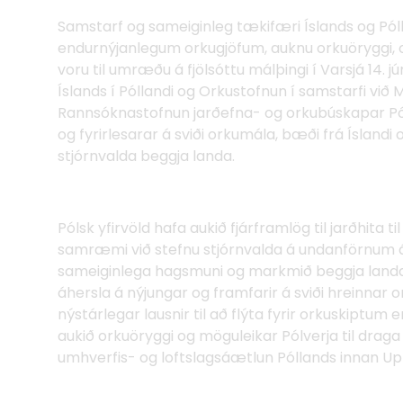
Samstarf og sameiginleg tækifæri Íslands og Pól
endurnýjanlegum orkugjöfum, auknu orkuöryggi, 
voru til umræðu á fjölsóttu málþingi í Varsjá 14. 
Íslands í Póllandi og Orkustofnun í samstarfi við 
Rannsóknastofnun jarðefna- og orkubúskapar Pól
og fyrirlesarar á sviði orkumála, bæði frá Íslandi 
stjórnvalda beggja landa.
Pólsk yfirvöld hafa aukið fjárframlög til jarðhita t
samræmi við stefnu stjórnvalda á undanförnum á
sameiginlega hagsmuni og markmið beggja landa ti
áhersla á nýjungar og framfarir á sviði hreinna
nýstárlegar lausnir til að flýta fyrir orkuskiptu
aukið orkuöryggi og möguleikar Pólverja til draga
umhverfis- og loftslagsáætlun Póllands in