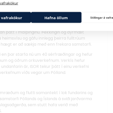
vafrakökur
i Póllands og Íslands á sviði jarðvarma og
agsaðgerða. Samstarf hefur verið stutt með
 vafrakökur
Hafna öllum
Stillingar á va
rsjóðs EES, sem hafa verið boðin út á
fi landanna. Fulltrúar öflugra fyrirtækja í
rkan þátt í málþinginu. Þekkingin og dýrmæt
á heimsvísu og gáfu innlegg þeirra fulltrúum
 hægt er að sækja með enn frekara samstarfi.
 en þar starfa nú um 40 sérfræðingar og hefur
aflínum og öðrum orkuverkefnum. Verkís hefur
undanfarin ár, ISOR tekur þátt í einu verkefni
 verkefnum víðs vegar um Pólland.
 umræðum og flutti samantekt í lok fundarins og
samstarfi Póllands og Íslands á sviði jarðvarma
tslagsaðgerða, sem stutt hafa verið með
S.