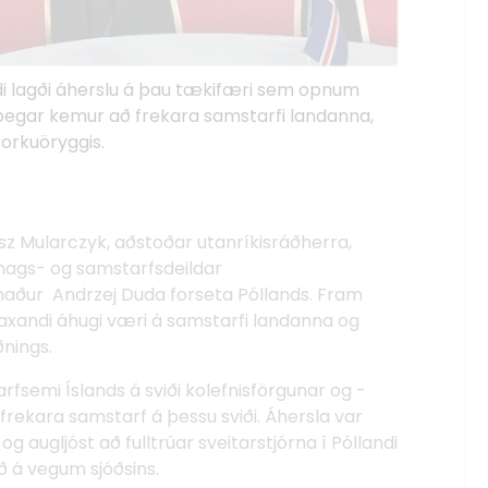
di lagði áherslu á þau tækifæri sem opnum
ð þegar kemur að frekara samstarfi landanna,
 orkuöryggis.
usz Mularczyk, aðstoðar utanríkisráðherra,
ags- og samstarfsdeildar
maður Andrzej Duda forseta Póllands. Fram
vaxandi áhugi væri á samstarfi landanna og
ðnings.
arfsemi Íslands á sviði kolefnisförgunar og -
frekara samstarf á þessu sviði. Áhersla var
 augljóst að fulltrúar sveitarstjórna í Póllandi
ið á vegum sjóðsins.