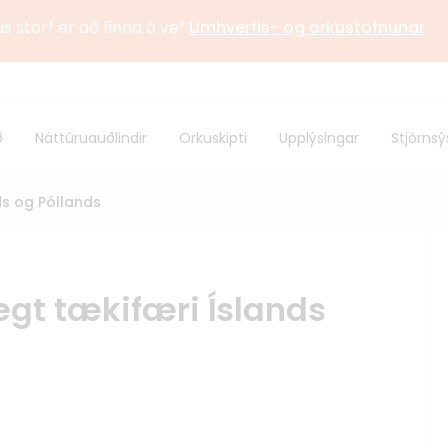
us störf er að finna á vef
Umhverfis- og orkustofnunar
.
stofnun
Sagan
ð
Náttúruauðlindir
Orkuskipti
Upplýsingar
Stjórnsý
 samstarf
Alþjóðlegt samstarf
ds og Póllands
gt tækifæri Íslands