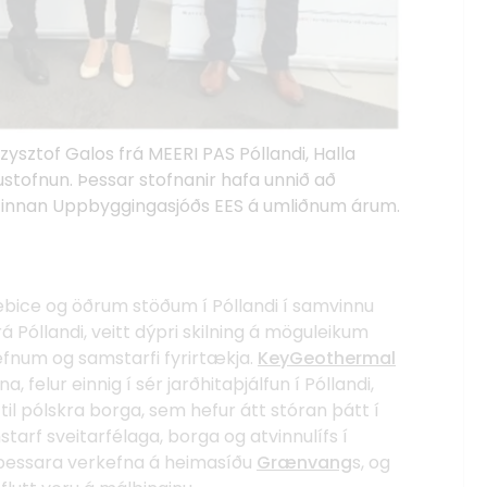
rzysztof Galos frá MEERI PAS Póllandi, Halla
stofnun. Þessar stofnanir hafa unnið að
a innan Uppbyggingasjóðs EES á umliðnum árum.
bice og öðrum stöðum í Póllandi í samvinnu
á Póllandi, veitt dýpri skilning á möguleikum
kefnum og samstarfi fyrirtækja.
KeyGeothermal
, felur einnig í sér jarðhitaþjálfun í Póllandi,
til pólskra borga, sem hefur átt stóran þátt í
arf sveitarfélaga, borga og atvinnulífs í
gi þessara verkefna á heimasíðu
Grænvang
s, og