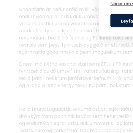
Nánar um 
Undanfarin ár hefur orðið mikill vöxtur í samstarf
endurnýjanlegrar orku, auk umhverfis- og loftsl
Leyfa
ýmsum áætlunum og verkefnum innan Uppbygginga
markaði til fyrirtækja eða unnin í tvíhliða samstar
orkumálum, bæði frá Íslandi og Póllandi, tóku vi
reynsla sem þessi fyrirtæki byggja á er eftirsótt 
stjórnvalda góða innsýn á þeim möguleikum sem
Dæmi má nefna vaxandi starfsemi EFLU í Póllandi
fyrirtækið aukið umsvif sín í raforkuflutningi, r
tekið þátt í nokkrum jarðhitaverkefnum í Póllandi 
og Arctic Green Energy tekur nú þátt í nokkrum
Halla Hrund Logadóttir, orkumálastjóri, stjórnaði
dró skýrt fram þann mikla vöxt sem hefur verið í 
og endurnýjanlegrar orku, auk umhverfis- og lof
áætlunum og verkefnum Uppbyggingarsjóðs EE