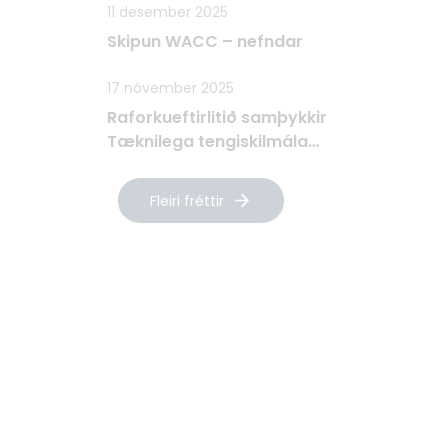
11 desember 2025
Skipun WACC – nefndar
17 nóvember 2025
Raforkueftirlitið samþykkir
Tæknilega tengiskilmála
Raforkudreifingar TTR
Fleiri fréttir