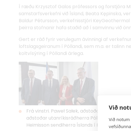
Í ræðu Krzysztof Galos prófessors og forstjóra ME
samstarfsverkefni við Ísland, Beata Kępinska, ve
Baldur Pétursson, verkefnisstjóri KeyGeothermal
þeirra stofnanir hafa staðið að í samvinnu við önn
Gert er ráð fyrir verulegum ávinningi af verkef
loftslagsgeiranum í Póllandi, sem m.a. er talin
koltvísýring í Póllandi árlega.
Við not
Frá vinstri. Paweł Sałek, aðstoðarmaður Andrz
aðstoðar utanríkisráðherra Póllands, Halla H
Við notum 
Heimisson sendiherra Íslands í Póllandi.
Mynd:S
vefsíðunnar