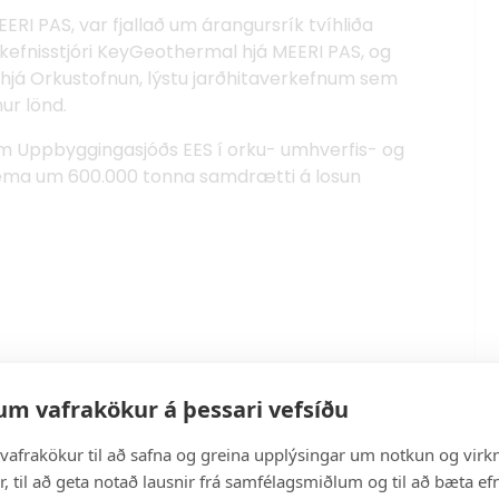
ERI PAS, var fjallað um árangursrík tvíhliða
rkefnisstjóri KeyGeothermal hjá MEERI PAS, og
 hjá Orkustofnun, lýstu jarðhitaverkefnum sem
ur lönd.
num Uppbyggingasjóðs EES í orku- umhverfis- og
n nema um 600.000 tonna samdrætti á losun
um vafrakökur á þessari vefsíðu
ej Duda forseta Póllands, Arkadiusz Mularczyk,
rund Logadóttir orkumálamálastjóri og Hannes
vafrakökur til að safna og greina upplýsingar um notkun og virkn
endiráð Íslands í Póllandi
, til að geta notað lausnir frá samfélagsmiðlum og til að bæta efn