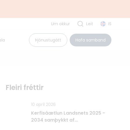
Um okkur
Leit
IS
Uppbyggingarsjóður EES
sla
Þjónustugátt
Hafa samband
Pólland
Rúmenía
Búlgaría
Tvíhliðaverkefni
Fleiri fréttir
10 apríl 2026
Kerfisáætlun Landsnets 2025 -
2034 samþykkt af
Raforkueftirlitinu