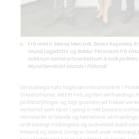
Frá vinstri. Maciej Miecznik, Beata Kepinska, K
Hrund Logadóttir og Baldur Pétursson frá Orku
nokkrum samstarfsverkefnum á sviði jarðhit
Mynd:Sendiráð Íslands í Póllandi
Sérstaklega hafa hagkvæmnisrannsóknir í Podde
Orkustofnunar, MEERI PAS, og fleiri sérfræðinga fr
jarðhitanýtingar og lagt grunninn að frekari ver
verkefnið sem nú er í gangi á milli þessara stofnana
námsferðir til Íslands og heimsóknir sérfræðinga 
undirbúningi málþingsins og auðveldað aukið samst
Póllandi og Ísland. Einnig er tekið undir mikilvæ