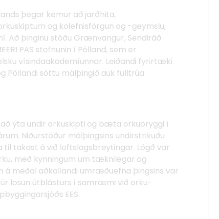
lands þegar kemur að jarðhita,
orkuskiptum og kolefnisförgun og -geymslu,
júní. Að þinginu stóðu Grænvangur, Sendiráð
MEERI PAS stofnunin í Pólland, sem er
sku vísindaakademíunnar. Leiðandi fyrirtæki
og Póllandi sóttu málþingið auk fulltrúa
il að ýta undir orkuskipti og bæta orkuöryggi í
rum. Niðurstöður málþingsins undirstrikuðu
l takast á við loftslagsbreytingar. Lögð var
r orku, með kynningum um tæknilegar og
m en á meðal aðkallandi umræðuefna þingsins var
 úr losun útblásturs í samræmi við orku-
nan Uppbyggingarsjóðs EES.