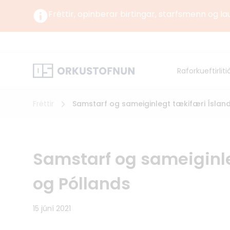
Fréttir, opinberar birtingar, starfsmenn og la
Um okkur
Um Orku
Raforkueftirliti
Norrænt
Orkustofnun starfar undir yfirstjórn Umhverfis-,
orku- og loftslagsráðuneytisins samkvæmt
lögum og reglugerð um Orkustofnun.
Fréttir
Samstarf og sameiginlegt tækifæri Íslan
Samstarf og sameiginle
og Póllands
15 júní 2021