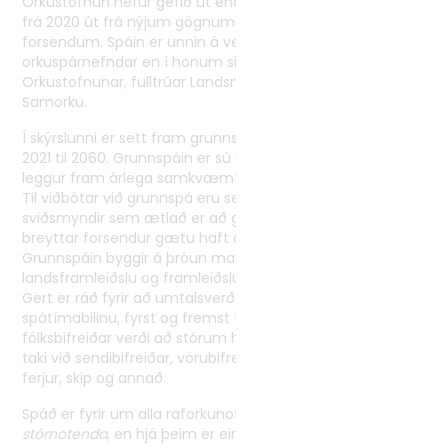
Orkustofnun hefur gefið út endurreikning á raforkuspá
frá 2020 út frá nýjum gögnum og uppfærðum
Tvíhliðaverkefni
forsendum. Spáin er unnin á vegum raforkuhóps
Norrænt samstarf
orkuspárnefndar en í honum sitja nú auk fulltrúa
Alþjóðlegt samstarf
Orkustofnunar, fulltrúar Landsnets, dreifiveitnanna og
Samorku.
Í skýrslunni er sett fram grunnspá um raforkunotkun frá
2021 til 2060. Grunnspáin er sú lykilspá sem Orkustofnun
leggur fram árlega samkvæmt lögbundnu hlutverki sínu.
Til viðbótar við grunnspá eru settar fram þrjár
sviðsmyndir sem ætlað er að gefa dæmi um hvaða áhrif
breyttar forsendur gætu haft á raforkunotkun.
Grunnspáin byggir á þróun mannfjölda, fjölda heimila,
landsframleiðslu og framleiðslu einstakra atvinnugreina.
Gert er ráð fyrir að umtalsverð orkuskipti eigi sér stað á
spátímabilinu, fyrst og fremst í samgöngum svo sem að
fólksbifreiðar verði að stórum hluta rafknúnar og síðan
taki við sendibifreiðar, vörubifreiðar og hópferðabifreiðar,
ferjur, skip og annað.
Spáð er fyrir um alla raforkunotkun
nema notkun
stórnotenda
, en hjá þeim er einungis tekin með í spána