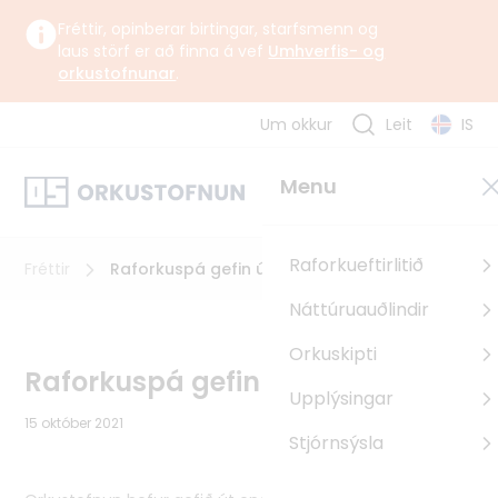
Fréttir, opinberar birtingar, starfsmenn og
laus störf er að finna á vef
Umhverfis- og
orkustofnunar
.
Um okkur
Leit
IS
Um okkur
Menu
Orkustofnun starfar undir yfirstjórn Umhverfis-, orku- og
loftslagsráðuneytisins samkvæmt lögum og reglugerð um
Orkustofnun.
Raforkueftirlitið
Fréttir
Raforkuspá gefin út
Náttúruauðlindir
Um Orkustofnun
Orkuskipti
Sagan
Raforkuspá gefin út
Upplýsingar
Uppbyggingarsjóður EES
15 október 2021
Pólland
Stjórnsýsla
Rúmenía
Búlgaría