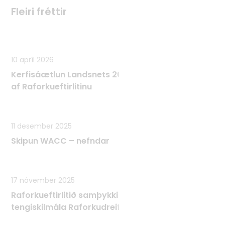
Fleiri fréttir
Fleiri fréttir
10 apríl 2026
Kerfisáætlun Landsnets 2025 - 2034 samþykkt
af Raforkueftirlitinu
11 desember 2025
Skipun WACC – nefndar
17 nóvember 2025
Raforkueftirlitið samþykkir Tæknilega
tengiskilmála Raforkudreifingar TTR