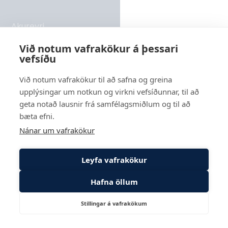
Akureyri
Rangárvellir 2 - hús 8, 603 Akureyri
Við notum vafrakökur á þessari
vefsíðu
Sími
569 6000
Við notum vafrakökur til að safna og greina
upplýsingar um notkun og virkni vefsíðunnar, til að
Reykjavík
geta notað lausnir frá samfélagsmiðlum og til að
Suðurlandsbraut 24, 108 Reykjavík
bæta efni.
Nánar um vafrakökur
Leyfa vafrakökur
Hafna öllum
Stillingar á vafrakökum