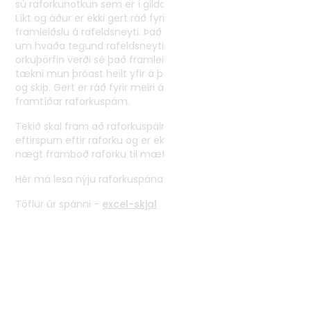
sú raforkunotkun sem er í gildandi orkusölusamningum.
Líkt og áður er ekki gert ráð fyrir raforkuþörf vegna
framleiðslu á rafeldsneyti. Það skýrist m.a. vegna óvissu
um hvaða tegund rafeldsneytis verður ríkjandi, hver
orkuþörfin verði sé það framleitt innanlands og hvernig
tækni mun þróast heilt yfir á þessu sviði s.s. fyrir flugvélar
og skip. Gert er ráð fyrir meiri áherslu á þennan þátt í
framtíðar raforkuspám.
Tekið skal fram að raforkuspáin spáir aðeins fyrir um
eftirspurn eftir raforku og er ekki lagt mat á hvort það sé
nægt framboð raforku til mæta þörfinni á spátíma.
Hér má lesa nýju raforkuspána
Raforkuspá 2021-2060
Töflur úr spánni -
excel-skjal