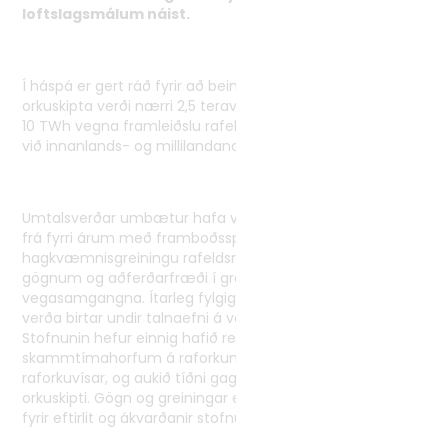
loftslagsmálum náist.
Í háspá er gert ráð fyrir að bein notkun raforku vegna
orkuskipta verði nærri 2,5 teravattstundir (TWh) og allt að
10 TWh vegna framleiðslu rafeldsneytis árið 2050 til jafns
við innanlands- og millilandanotkun.
Umtalsverðar umbætur hafa verið gerðar á orkuspánni
frá fyrri árum með framboðsspá og verðspá raforku,
hagkvæmnisgreiningu rafeldsneytis ásamt bættum
gögnum og aðferðarfræði í greiningum
vegasamgangna. Ítarleg fylgigögn og nánari greiningar
verða birtar undir talnaefni á vefsíðu Orkustofnunar.
Stofnunin hefur einnig hafið reglulega birtingu á
skammtímahorfum á raforkumarkaði undir nafninu
raforkuvísar, og aukið tíðni gagnabirtinga fyrir raforku og
orkuskipti. Gögn og greiningar eru mikilvæg undirstaða
fyrir eftirlit og ákvarðanir stofnunarinnar.