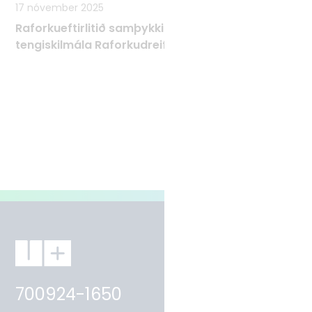
17 nóvember 2025
Raforkueftirlitið samþykkir Tæknilega
tengiskilmála Raforkudreifingar TTR
700924-1650