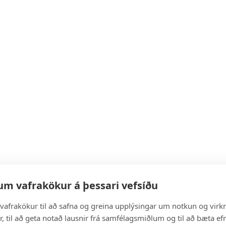
um vafrakökur á þessari vefsíðu
vafrakökur til að safna og greina upplýsingar um notkun og virkn
, til að geta notað lausnir frá samfélagsmiðlum og til að bæta efn