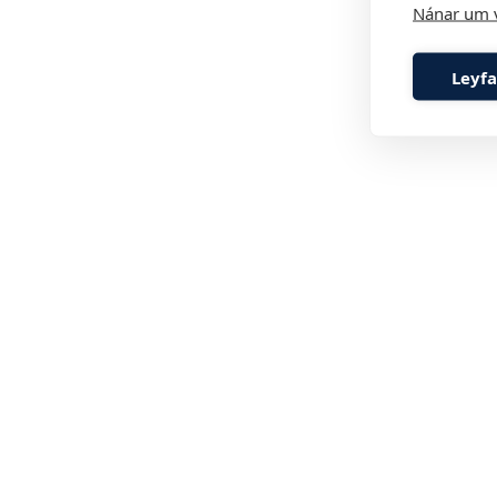
Nánar um 
Leyfa