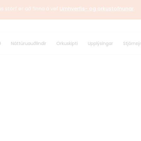
us störf er að finna á vef
Umhverfis- og orkustofnunar
.
stofnun
Sagan
ð
Náttúruauðlindir
Orkuskipti
Upplýsingar
Stjórnsý
 samstarf
Alþjóðlegt samstarf