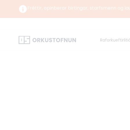
Fréttir, opinberar birtingar, starfsmenn og la
Um okkur
Um Orku
Raforkueftirliti
Norrænt
Orkustofnun starfar undir yfirstjórn Umhverfis-,
orku- og loftslagsráðuneytisins samkvæmt
lögum og reglugerð um Orkustofnun.