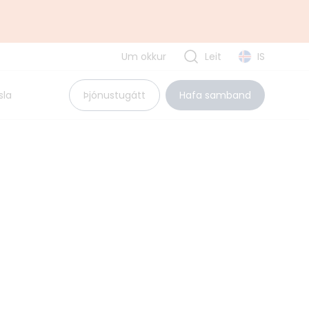
Um okkur
Leit
IS
Uppbyggingarsjóður EES
sla
Þjónustugátt
Hafa samband
Pólland
Rúmenía
Búlgaría
Tvíhliðaverkefni