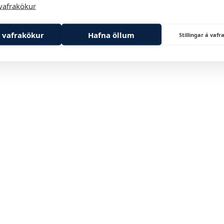
vafrakökur
 vafrakökur
Hafna öllum
Stillingar á va