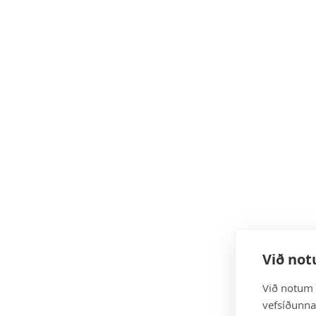
Við not
Við notum 
vefsíðunnar