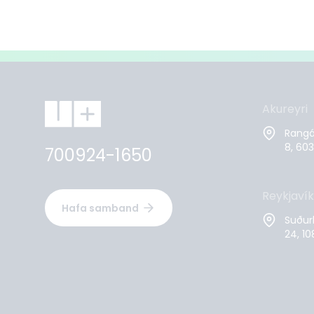
Akureyri
Rangár
8, 603
700924-1650
Reykjavík
Hafa samband
Suður
24, 10