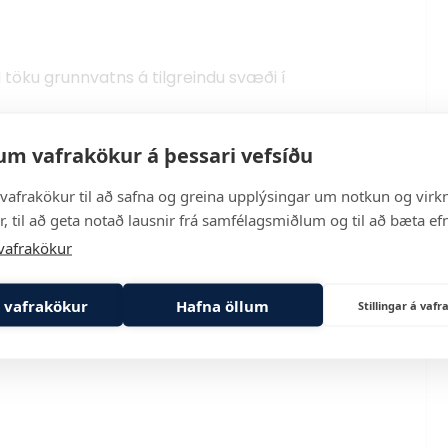
l töku grunnvatns á tilgreindu svæði í
um vafrakökur á þessari vefsíðu
 vef Orkustofnunar, sjá
vafrakökur til að safna og greina upplýsingar um notkun og virkn
01
.
, til að geta notað lausnir frá samfélagsmiðlum og til að bæta efn
vafrakökur
durskoðun eða afturköllun leitar,- rannsóknar-
 vafrakökur
Hafna öllum
Stillingar á va
ar um kæruleiðir er að finna í leyfinu.