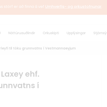
us störf er að finna á vef
Umhverfis- og orkustofnunar
.
stofnun
Sagan
ð
Náttúruauðlindir
Orkuskipti
Upplýsingar
Stjórnsý
 samstarf
Alþjóðlegt samstarf
arleyfi til töku grunnvatns í Vestmannaeyjum
 Laxey ehf.
runnvatns í