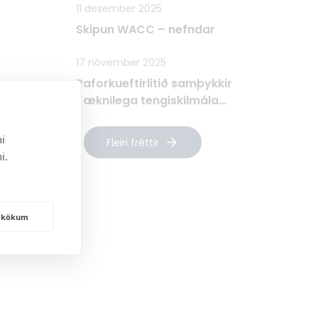
11 desember 2025
Skipun WACC – nefndar
17 nóvember 2025
Raforkueftirlitið samþykkir
Tæknilega tengiskilmála
Raforkudreifingar TTR
i
Fleiri fréttir
i.
frakökum