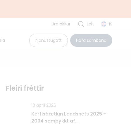
Um okkur
Leit
IS
Uppbyggingarsjóður EES
sla
Þjónustugátt
Hafa samband
Pólland
Rúmenía
Búlgaría
Tvíhliðaverkefni
Fleiri fréttir
10 apríl 2026
Kerfisáætlun Landsnets 2025 -
2034 samþykkt af
Raforkueftirlitinu