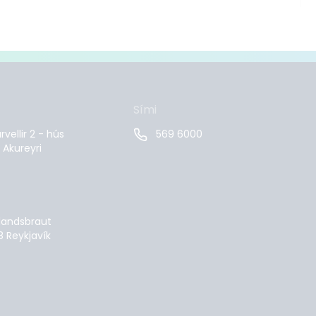
Sími
vellir 2 - hús
569 6000
 Akureyri
landsbraut
8 Reykjavík