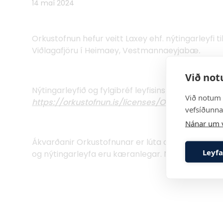
14 maí 2024
Orkustofnun hefur veitt Laxey ehf. nýtingarleyfi ti
Viðlagafjöru í Heimaey, Vestmannaeyjabæ
.
Við not
Nýtingarleyfið
og fylgibréf leyfisins er að finna á
Við notum 
https://orkustofnun.is/licenses/OS-2024-L004-
vefsíðunnar
Nánar um 
Ákvarðanir Orkustofnunar er lúta að veitingu, en
Leyfa
og nýtingarleyfa eru kæranlegar. Nánari upplýsing