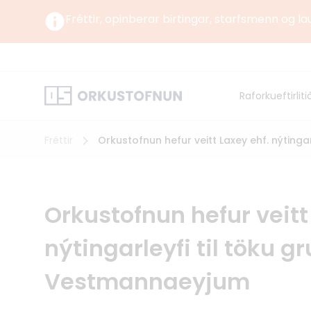
Fréttir, opinberar birtingar, starfsmenn og la
Um okkur
Um Orku
Raforkueftirliti
Norrænt
Orkustofnun starfar undir yfirstjórn Umhverfis-,
orku- og loftslagsráðuneytisins samkvæmt
lögum og reglugerð um Orkustofnun.
Fréttir
Orkustofnun hefur veitt Laxey ehf. nýting
Orkustofnun hefur veitt
nýtingarleyfi til töku g
Vestmannaeyjum