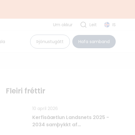
Um okkur
Leit
IS
Uppbyggingarsjóður EES
sla
Þjónustugátt
Hafa samband
Pólland
Rúmenía
Búlgaría
Tvíhliðaverkefni
Fleiri fréttir
10 apríl 2026
Kerfisáætlun Landsnets 2025 -
2034 samþykkt af
Raforkueftirlitinu