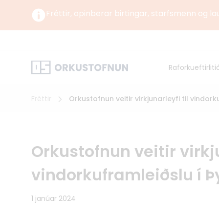
Fréttir, opinberar birtingar, starfsmenn og la
Um okkur
Um Orku
Raforkueftirliti
Norrænt
Orkustofnun starfar undir yfirstjórn Umhverfis-,
orku- og loftslagsráðuneytisins samkvæmt
lögum og reglugerð um Orkustofnun.
Fréttir
Orkustofnun veitir virkjunarleyfi til vindo
Orkustofnun veitir virkju
vindorkuframleiðslu í
1 janúar 2024