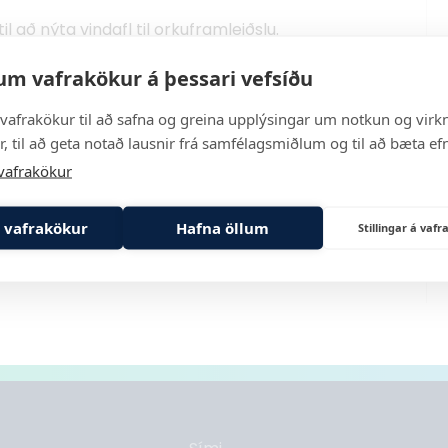
l að nýta vindafl til orkuframleiðslu.
vef
um vafrakökur á þessari vefsíðu
nses/OS-2023-L014-01
.
vafrakökur til að safna og greina upplýsingar um notkun og virkn
durskoðun eða afturköllun virkjunarleyfa eru
, til að geta notað lausnir frá samfélagsmiðlum og til að bæta efn
ð finna í leyfinu.
vafrakökur
 vafrakökur
Hafna öllum
Stillingar á va