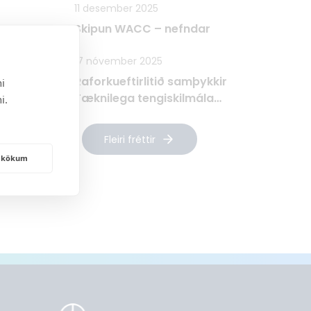
11 desember 2025
Skipun WACC – nefndar
17 nóvember 2025
Raforkueftirlitið samþykkir
i
Tæknilega tengiskilmála
i.
Raforkudreifingar TTR
Fleiri fréttir
frakökum