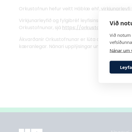
Orkustofnun hefur veitt Háblæ ehf. virkjunarleyfi ti
Virkjunarleyfið og fylgibréf leyfisins er að finna á 
Við not
Orkustofnunar, sjá
https://orkustofnun.is/lice
Við notum 
Ákvarðanir Orkustofnunar er lúta að veitingu, en
vefsíðunnar
kæranlegar. Nánari upplýsingar um kæruleiðir er a
Nánar um 
Leyfa