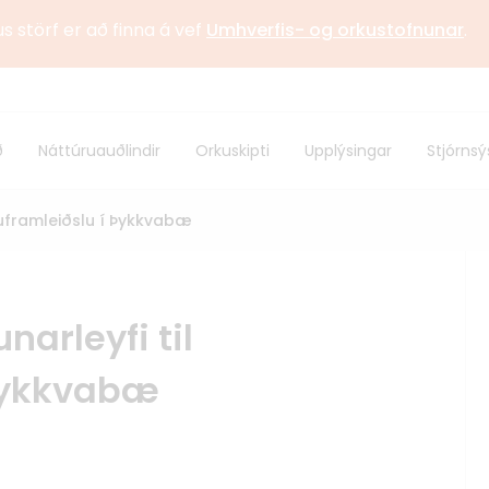
us störf er að finna á vef
Umhverfis- og orkustofnunar
.
stofnun
Sagan
ð
Náttúruauðlindir
Orkuskipti
Upplýsingar
Stjórnsý
 samstarf
Alþjóðlegt samstarf
rkuframleiðslu í Þykkvabæ
narleyfi til
 Þykkvabæ