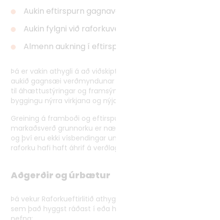
Aukin eftirspurn gagnavera
Aukin fylgni við raforkuverð á Norðurlöndum
Almenn aukning í eftirspurn
Þá er vakin athygli á að viðskiptavettvangar raforku hafa
aukið gagnsæi verðmyndunar töluvert, bætt möguleika
til áhættustýringar og framsýnna ákvarðana um
byggingu nýrra virkjana og nýja stórnotkun.
Greining á framboði og eftirspurn sýnir enn fremur að
markaðsverð grunnorku er nærri metnu jafnvægisverði
og því eru ekki vísbendingar um að viðskiptavettvangur
raforku hafi haft áhrif á verðlagningu til hækkunar.
Aðgerðir og úrbætur
Þá vekur Raforkueftirlitið athygli á ýmsum aðgerðum
sem það hyggst ráðast í eða hefur þegar hafið. Þar má
nefna: