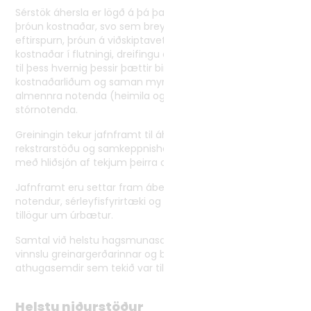
Sérstök áhersla er lögð á þá þætti sem hafa mótað
þróun kostnaðar, svo sem breytingar á framboði og
eftirspurn, þróun á viðskiptavettvöngum raforku og þróun
kostnaðar í flutningi, dreifingu og smásölu raforku. Litið er
til þess hvernig þessir þættir birtast í mismunandi
kostnaðarliðum og saman mynda heildarkostnað
almennra notenda (heimila og fyrirtækja) og
stórnotenda.
Greiningin tekur jafnframt til áhrifa raforkukostnaðar á
rekstrarstöðu og samkeppnishæfni ólíkra notendahópa,
með hliðsjón af tekjum þeirra og breytileika í notkun.
Jafnframt eru settar fram ábendingar um tækifæri fyrir
notendur, sérleyfisfyrirtæki og sölufyrirtæki raforku og
tillögur um úrbætur.
Samtal við helstu hagsmunasamtök og hagaðila við
vinnslu greinargerðarinnar og bárust um 80
athugasemdir sem tekið var tillit til.
Helstu niðurstöður