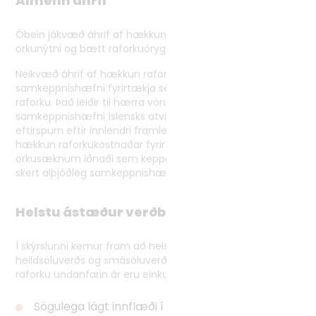
Almenn áhrif
Óbein jákvæð áhrif af hækkun raforkuverðs er aukin
orkunýtni og bætt raforkuöryggi.
Neikvæð áhrif af hækkun raforkukostnaðar felast í skerti
samkeppnishæfni fyrirtækja sem nota umtalsvert magn
raforku. Það leiðir til hærra vöruverðs, dregur úr
samkeppnishæfni íslensks atvinnulífs og dregur úr
eftirspurn eftir innlendri framleiðslu. Neikvæð áhrif af
hækkun raforkukostnaðar fyrir stórnotendur í
orkusæknum iðnaði sem keppa við heimsmarkaðsverð er
skert alþjóðleg samkeppnishæfni.
Helstu ástæður verðbreytinga
Í skýrslunni kemur fram að helstu ástæður verðbreytinga
heildsöluverðs og smásöluverðs (samkeppnishluta)
raforku undanfarin ár eru einkum:
Sögulega lágt innflæði í miðlunarlón