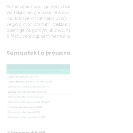
Raforkukostnaður garðyrkjubænda hefur hækkað miðað
við tekjur, en greiðslur hins opinbera vegna ylræktar og
markaðsverð framleiðsluvara hafa í mörgum tilfellum
vegið á móti áhrifum hækkunarinnar. Raforkukostnaður
dæmigerðs garðyrkjubónda hefur hækkað um 3 kr/kWh
á föstu verðlagi, sem nemur um 4-7% af tekjum.
Samantekt á þróun raforkukostnaðar