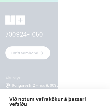
700924-1650
Hafa samband
Akureyri
Rangárvellir 2 - hús 8, 603 Akureyri
Sími
Við notum vafrakökur á þessari
569 6000
vefsíðu