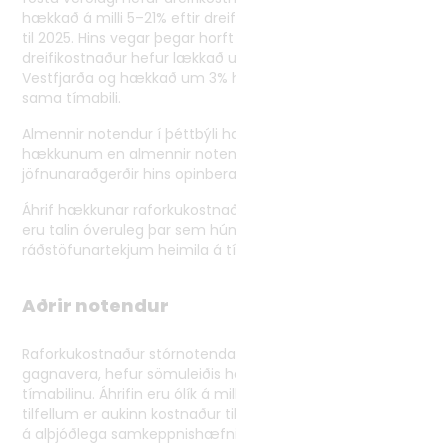
hækkað á milli 5–21% eftir dreifiveitum á tímabilinu 2020
til 2025. Hins vegar þegar horft er til dreifbýlis má sjá að
dreifikostnaður hefur lækkað um 7% hjá Orkubúi
Vestfjarða og hækkað um 3% hjá RARIK á föstu verðlagi á
sama tímabili.
Almennir notendur í þéttbýli hafa orðið fyrir meiri
hækkunum en almennir notendur í dreifbýli, þar sem
jöfnunaraðgerðir hins opinbera vega á móti.
Áhrif hækkunar raforkukostnaðar fyrir dæmigerð heimili
eru talin óveruleg þar sem hún nemur um 0,1% af meðal
ráðstöfunartekjum heimila á tímabilinu.
Aðrir notendur
Raforkukostnaður stórnotenda, svosem álvera og
gagnavera, hefur sömuleiðis hækkað umtalsvert á
tímabilinu. Áhrifin eru ólík á milli greina, en í einhverjum
tilfellum er aukinn kostnaður til þess fallinn að hafa áhrif
á alþjóðlega samkeppnishæfni stórnotenda.