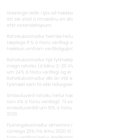
Greiningin leiðir í ljós að hækkanir á raforkukostnaði hafa
átt sér stað á tímabilinu en áhrifin hafa mismikið vægi
eftir notendahópum.
Raforkukostnaður heimila hefur hækkað á tímabilinu um
tæplega 11 % á föstu verðlagi sem er um 2,4 % árleg
hækkun umfram verðbólguþróun.
Raforkukostnaður hjá fyrirtækjum, sem nota umtalsvert
magn raforku (á bilinu 2–20 GWh á ári), hefur hækkað
um 24% á föstu verðlagi og er það um 5% árleg hækkun.
Raforkukostnaður alls án VSK er nú um 16 kr/kWh fyrir
fyrirtæki sem fá ekki niðurgreiddan flutning og dreifingu.
Smásöluverð raforku hefur hækkað frá 2020 til 2025 um
rúm 4% á föstu verðlagi1. Til samanburðar lækkaði
smásöluverðið um 10% á föstu verðlagi frá árinu 2005 til
2020.
Flutningskostnaður almennra notenda hefur hækkað um
rúmlega 20% frá árinu 2020 til 2025 á föstu verðlagi. Á
föstu verðlagi hefur dreifikostnaður raforku í þéttbýli