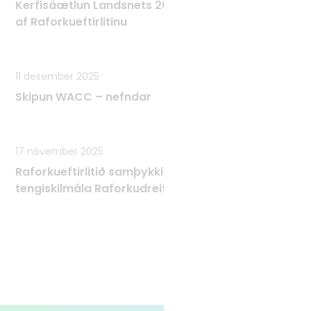
Kerfisáætlun Landsnets 2025 - 2034 samþykkt
af Raforkueftirlitinu
11 desember 2025
Skipun WACC – nefndar
17 nóvember 2025
Raforkueftirlitið samþykkir Tæknilega
tengiskilmála Raforkudreifingar TTR