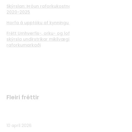
Skýrslan: Þróun raforkukostnaðar og áhrif á notendur
2020-2025
Horfa á upptöku af kynningu á skýrslunni
Frétt Umhverfis-, orku- og loftslagsráðuneytis: Ný
skýrsla undirstrikar mikilvægi hátternisreglna á
raforkumarkaði
Fleiri fréttir
Fleiri fréttir
10 apríl 2026