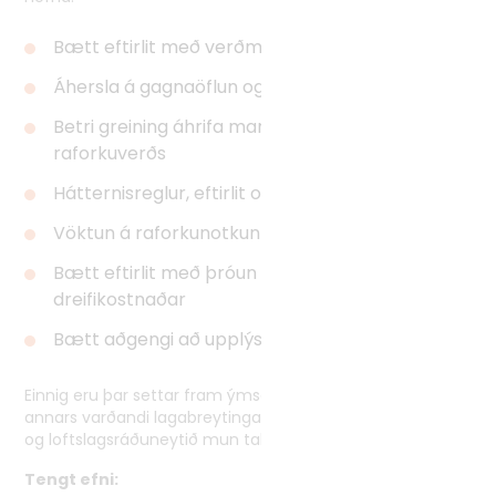
Bætt eftirlit með verðmyndun raforku
Áhersla á gagnaöflun og gagnavinnslu
Betri greining áhrifa markaða á þróun
raforkuverðs
Hátternisreglur, eftirlit og viðurlög
Vöktun á raforkunotkun stórnotenda
Bætt eftirlit með þróun flutnings- og
dreifikostnaðar
Bætt aðgengi að upplýsingum
Einnig eru þar settar fram ýmsar úrbótatillögur, meðal
annars varðandi lagabreytingar sem umhverfis-, orku-
og loftslagsráðuneytið mun taka til umfjöllunar.
Tengt efni: