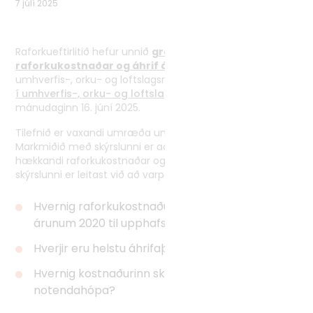
7 júlí 2025
Tvíhliðaverkefni
Norrænt samstarf
Raforkueftirlitið hefur unnið
greinargerð um þróun
Alþjóðlegt samstarf
raforkukostnaðar og áhrif á notendur
að beiðni
umhverfis-, orku- og loftslagsráðherra. Skýrslan var
kynnt
í umhverfis-, orku- og loftslagsráðuneytinu
mánudaginn 16. júní 2025.
Tilefnið er vaxandi umræða um þróun raforkuverðs.
Markmiðið með skýrslunni er að auka gagnsæi um áhrif
hækkandi raforkukostnaðar og greina helstu ástæður. Í
skýrslunni er leitast við að varpa ljósi á:
Hvernig raforkukostnaður hefur þróast á
árunum 2020 til upphafs árs 2025?
Hverjir eru helstu áhrifaþættir?
Hvernig kostnaðurinn skiptist á milli ólíkra
notendahópa?