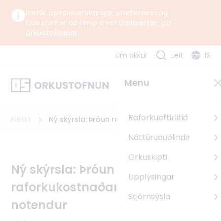
Fréttir, opinberar birtingar, starfsmenn og
laus störf er að finna á vef
Umhverfis- og
orkustofnunar
.
Um okkur
Leit
IS
Um okkur
Menu
Orkustofnun starfar undir yfirstjórn Umhverfis-, orku- og
loftslagsráðuneytisins samkvæmt lögum og reglugerð um
Orkustofnun.
Raforkueftirlitið
Fréttir
Ný skýrsla: Þróun raforkukostnaðar og áhrif
á notendur
Náttúruauðlindir
Um Orkustofnun
Orkuskipti
Sagan
Ný skýrsla: Þróun
Upplýsingar
Uppbyggingarsjóður EES
raforkukostnaðar og áhrif á
Pólland
Stjórnsýsla
notendur
Rúmenía
Búlgaría