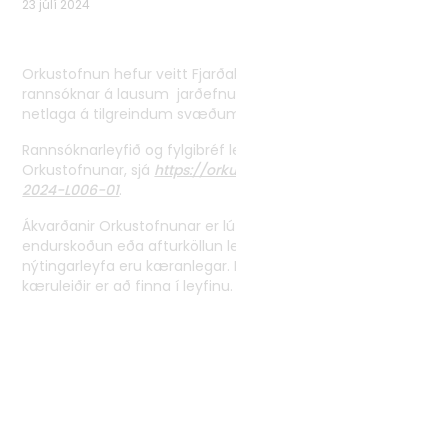
23 júlí 2024
Tvíhliðaverkefni
Norrænt samstarf
Orkustofnun hefur veitt Fjarðabyggðarhöfnum leyfi til
Alþjóðlegt samstarf
rannsóknar á lausum jarðefnum á hafsbotni utan
netlaga á tilgreindum svæðum Reyðarfirði.
Rannsóknarleyfið
og fylgibréf leyfisins er að finna á vef
Orkustofnunar, sjá
https://orkustofnun.is/licenses/OS-
2024-L006-01
.
Ákvarðanir Orkustofnunar er lúta að veitingu,
endurskoðun eða afturköllun leitar,- rannsóknar- og
nýtingarleyfa eru kæranlegar. Nánari upplýsingar um
kæruleiðir er að finna í leyfinu.