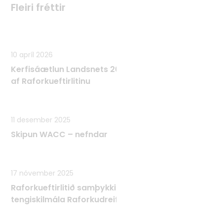
Fleiri fréttir
Fleiri fréttir
10 apríl 2026
Kerfisáætlun Landsnets 2025 - 2034 samþykkt
af Raforkueftirlitinu
11 desember 2025
Skipun WACC – nefndar
17 nóvember 2025
Raforkueftirlitið samþykkir Tæknilega
tengiskilmála Raforkudreifingar TTR