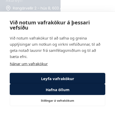
Akureyri
Rangárvellir 2 - hús 8, 603 Akureyri
Sími
Við notum vafrakökur á þessari
569 6000
vefsíðu
Reykjavík
Við notum vafrakökur til að safna og greina
Suðurlandsbraut 24, 108 Reykjavík
upplýsingar um notkun og virkni vefsíðunnar, til að
geta notað lausnir frá samfélagsmiðlum og til að
bæta efni.
Nánar um vafrakökur
Leyfa vafrakökur
Hafna öllum
Stillingar á vafrakökum