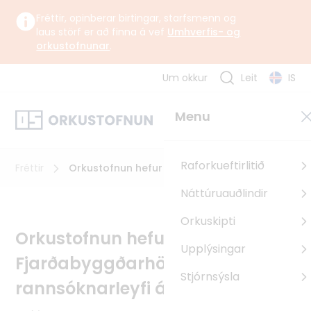
Fréttir, opinberar birtingar, starfsmenn og
laus störf er að finna á vef
Umhverfis- og
orkustofnunar
.
Um okkur
Leit
IS
Um okkur
Menu
Orkustofnun starfar undir yfirstjórn Umhverfis-, orku- og
loftslagsráðuneytisins samkvæmt lögum og reglugerð um
Orkustofnun.
Raforkueftirlitið
Fréttir
Orkustofnun hefur veitt
Fjarðabyggðarhöfnum rannsóknarleyfi á
Náttúruauðlindir
Reyðarfirði
Um Orkustofnun
Orkuskipti
Sagan
Orkustofnun hefur veitt
Upplýsingar
Uppbyggingarsjóður EES
Fjarðabyggðarhöfnum
Pólland
Stjórnsýsla
rannsóknarleyfi á Reyðarfirði
Rúmenía
Búlgaría