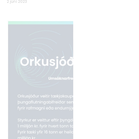
2 júní 2023
Tvíhliðaverkefni
Norrænt samstarf
Alþjóðlegt samstarf