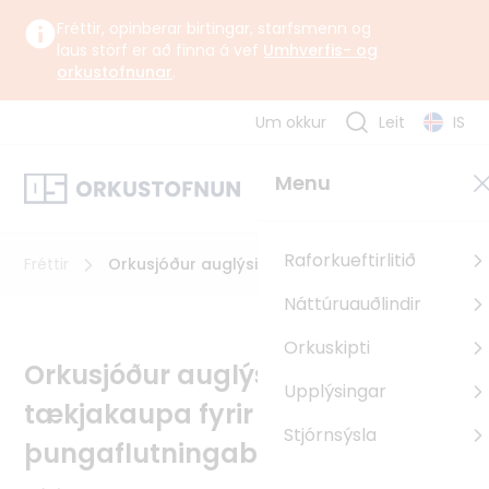
Fréttir, opinberar birtingar, starfsmenn og
laus störf er að finna á vef
Umhverfis- og
orkustofnunar
.
Um okkur
Leit
IS
Um okkur
Menu
Orkustofnun starfar undir yfirstjórn Umhverfis-, orku- og
loftslagsráðuneytisins samkvæmt lögum og reglugerð um
Orkustofnun.
Raforkueftirlitið
Fréttir
Orkusjóður auglýsir styrki til tækjakaupa
fyrir þungaflutningabifreiðar
Náttúruauðlindir
Um Orkustofnun
Orkuskipti
Sagan
Orkusjóður auglýsir styrki til
Upplýsingar
Uppbyggingarsjóður EES
tækjakaupa fyrir
Pólland
Stjórnsýsla
þungaflutningabifreiðar
Rúmenía
Búlgaría