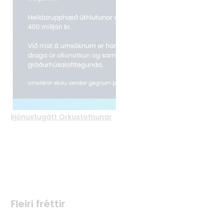
Þjónustugátt Orkustofnunar
Fleiri fréttir
Fleiri fréttir