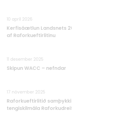
10 apríl 2026
Kerfisáætlun Landsnets 2025 - 2034 samþykkt
af Raforkueftirlitinu
11 desember 2025
Skipun WACC – nefndar
17 nóvember 2025
Raforkueftirlitið samþykkir Tæknilega
tengiskilmála Raforkudreifingar TTR