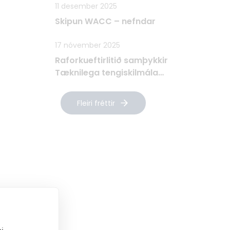
11 desember 2025
Skipun WACC – nefndar
17 nóvember 2025
Raforkueftirlitið samþykkir
Tæknilega tengiskilmála
Raforkudreifingar TTR
Fleiri fréttir
i