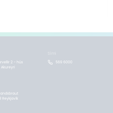
Sími
vellir 2 - hús
569 6000
 Akureyri
landsbraut
8 Reykjavík