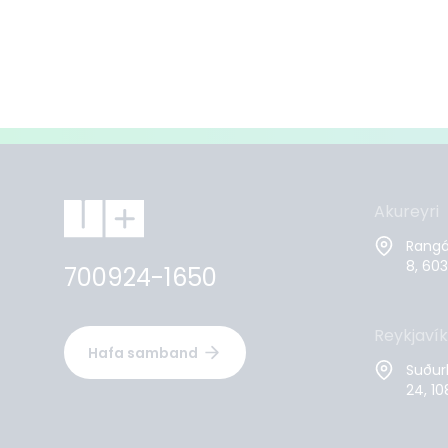
Akureyri
Rangár
8, 603
700924-1650
Reykjavík
Hafa samband
Suður
24, 10