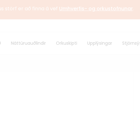
us störf er að finna á vef
Umhverfis- og orkustofnunar
.
stofnun
Sagan
ð
Náttúruauðlindir
Orkuskipti
Upplýsingar
Stjórnsý
 samstarf
Alþjóðlegt samstarf