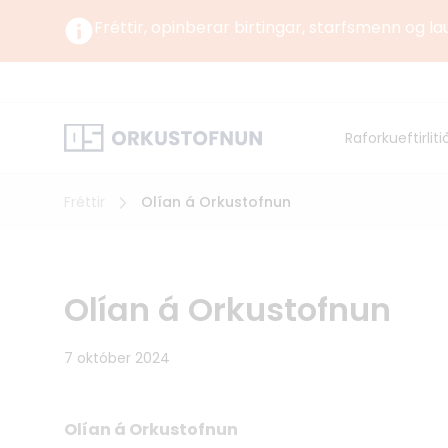
Fréttir, opinberar birtingar, starfsmenn og la
Um okkur
Um Orku
Raforkueftirliti
Norrænt
Orkustofnun starfar undir yfirstjórn Umhverfis-,
orku- og loftslagsráðuneytisins samkvæmt
lögum og reglugerð um Orkustofnun.
Fréttir
Olían á Orkustofnun
Olían á Orkustofnun
7 október 2024
Olían á Orkustofnun