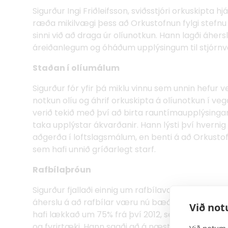
Sigurður Ingi Friðleifsson, sviðsstjóri orkuskipta h
ræða mikilvægi þess að Orkustofnun fylgi stefnu 
sinni við að draga úr olíunotkun. Hann lagði áhers
áreiðanlegum og óháðum upplýsingum til stjórnva
Staðan í olíumálum
Sigurður fór yfir þá miklu vinnu sem unnin hefur 
notkun olíu og áhrif orkuskipta á olíunotkun í v
verið tekið með því að birta rauntímaupplýsinga
taka upplýstar ákvarðanir. Hann lýsti því hvernig
aðgerða í loftslagsmálum, en benti á að Orkustof
sem hafi unnið gríðarlegt starf.
Rafbílaþróun
Sigurður fjallaði einnig um rafbílavæðingu á Íslan
áherslu á að rafbílar væru nú bæði ódýrari og 
Við not
hafi lækkað um 75% frá því 2012, sem geri rafbí
og fyrirtæki. Hann sagði að á næstu árum yrði mi
Við notum 