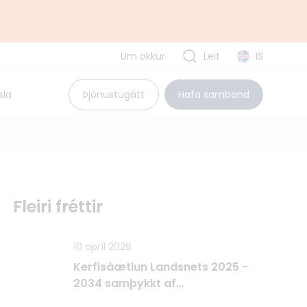
Um okkur
Leit
IS
Uppbyggingarsjóður EES
sla
Þjónustugátt
Hafa samband
Pólland
Rúmenía
Búlgaría
Tvíhliðaverkefni
Fleiri fréttir
10 apríl 2026
Kerfisáætlun Landsnets 2025 -
2034 samþykkt af
Raforkueftirlitinu