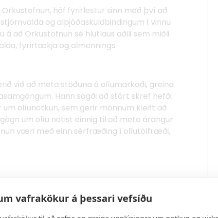
já Orkustofnun, hóf fyrirlestur sinn með því að
stjórnvalda og alþjóðaskuldbindingum í vinnu
lu á að Orkustofnun sé hlutlaus aðili sem miðli
lda, fyrirtækja og almennings.
verið við að meta stöðuna á olíumarkaði, greina
egasamgöngum. Hann sagði að stórt skref hefði
r um olíunotkun, sem gerir mönnum kleift að
 gögn um olíu notist einnig til að meta árangur
nun væri með einn sérfræðing í olíutölfræði,
di og þróun hennar frá árinu 2012. Hann lagði
hagkvæmari en áður. Verð á rafhlöðueiningum
um vafrakökur á þessari vefsíðu
lavæðinguna mun aðgengilegri fyrir almenning
kilvægast að ríkið og fyrirtæki gangi á undan
vafrakökur til að safna og greina upplýsingar um notkun og virkn