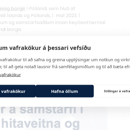
nnig borgir
í Póllandi, sem hluti af
li Íslands og Póllands, í maí 2023. Í
ingum og samstarfsaðilum innan KeyGeothermal
ndi borga.
um vafrakökur á þessari vefsíðu
vafrakökur til að safna og greina upplýsingar um notkun og virkn
, til að geta notað lausnir frá samfélagsmiðlum og til að bæta efn
vafrakökur
 vafrakökur
Hafna öllum
Stillingar á va