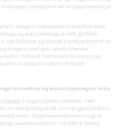
mikilvægt í baráttunni við loftslagsbreytingar.
 efla tengsl á milli landanna á sviði jarðhita
ýsinga og auka þekkingu á sviði jarðhita.
milli Póllands og Íslands á sviði jarðhita til að
 og draga úr mengun. Helstu áherslur
kefni í Póllandi, heimsóknir til Íslands og
veitna á völdum stöðum í Póllandi.
gingu hitaveitna og endurnýjanlegrar orku
í Varsjá
á vegum þessa verkefnis, með
lað um margvísleg atriði sem tengjast jarðhita,
gu meðal helstu hagsmunaaðila sem tengjast
áhugi á auknu samstarfi við aðila á Íslandi.