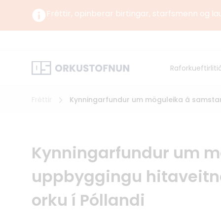
Fréttir, opinberar birtingar, starfsmenn og la
Um okkur
Um Orku
Raforkueftirliti
Norrænt
Orkustofnun starfar undir yfirstjórn Umhverfis-,
orku- og loftslagsráðuneytisins samkvæmt
lögum og reglugerð um Orkustofnun.
Fréttir
Kynningarfundur um möguleika á samstarfi
Kynningarfundur um mö
uppbyggingu hitaveitn
orku í Póllandi