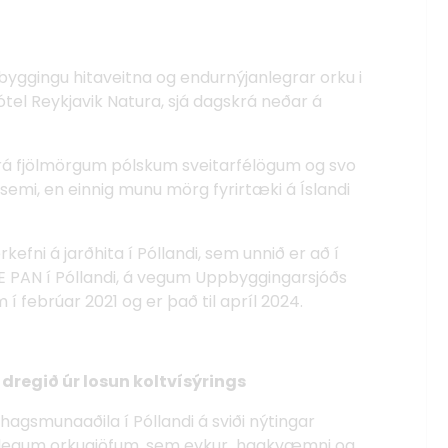
yggingu hitaveitna og endurnýjanlegrar orku i
hótel Reykjavik Natura, sjá dagskrá neðar á
 frá fjölmörgum pólskum sveitarfélögum og svo
semi, en einnig munu mörg fyrirtæki á Íslandi
kefni á jarðhita í Póllandi, sem unnið er að í
MiE PAN í Póllandi, á vegum Uppbyggingarsjóðs
í febrúar 2021 og er það til apríl 2024.
regið úr losun koltvísýrings
hagsmunaaðila í Póllandi á sviði nýtingar
anlegum orkugjöfum, sem eykur hagkvæmni og