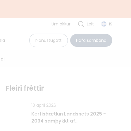
Um okkur
Leit
IS
Uppbyggingarsjóður EES
sla
Þjónustugátt
Hafa samband
Pólland
Rúmenía
di
Búlgaría
Tvíhliðaverkefni
Fleiri fréttir
10 apríl 2026
Kerfisáætlun Landsnets 2025 -
2034 samþykkt af
Raforkueftirlitinu