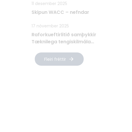
11 desember 2025
Skipun WACC – nefndar
17 nóvember 2025
Raforkueftirlitið samþykkir
Tæknilega tengiskilmála
Raforkudreifingar TTR
Fleiri fréttir