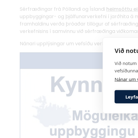
Sérfræðingar frá Póllandi og Íslandi
heimsóttu ei
uppbyggingar- og þjálfunarverkefni í jarðhita á mil
framhaldinu verða þróaðar tillögur af sérfræð
verkefnisins í samvinnu við sérfræðinga viðkoma
Nánari upplýsingar um vefsíðu verkefnisins
hér.
Við not
Við notum 
vefsíðunnar
Nánar um 
Leyfa