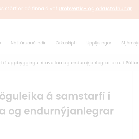
us störf er að finna á vef
Umhverfis- og orkustofnunar
.
stofnun
Sagan
ð
Náttúruauðlindir
Orkuskipti
Upplýsingar
Stjórnsý
 samstarf
Alþjóðlegt samstarf
 í uppbyggingu hitaveitna og endurnýjanlegrar orku í Póllan
guleika á samstarfi í
a og endurnýjanlegrar