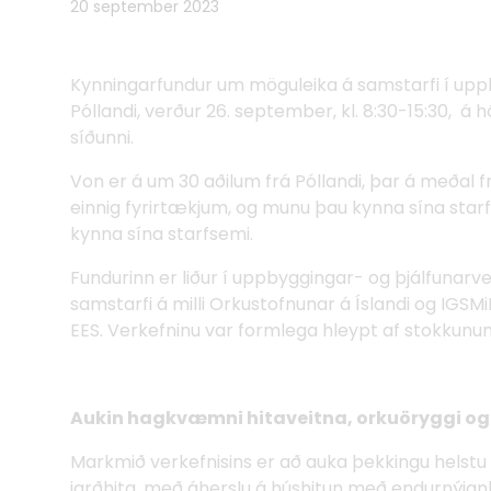
20 september 2023
Kynningarfundur um möguleika á samstarfi í uppb
Póllandi, verður 26. september, kl. 8:30-15:30, á 
síðunni.
Von er á um 30 aðilum frá Póllandi, þar á meðal
einnig fyrirtækjum, og munu þau kynna sína starf
kynna sína starfsemi.
Fundurinn er liður í uppbyggingar- og þjálfunarver
samstarfi á milli Orkustofnunar á Íslandi og IGS
EES. Verkefninu var formlega hleypt af stokkunum 
Aukin hagkvæmni hitaveitna, orkuöryggi og d
Markmið verkefnisins er að auka þekkingu helstu 
jarðhita, með áherslu á húshitun með endurnýj