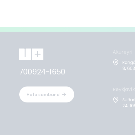
Akureyri
Rangár
8, 603
700924-1650
Reykjavík
Hafa samband
Suður
24, 10