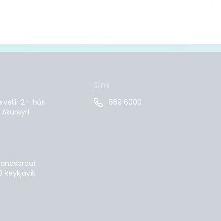
Sími
vellir 2 - hús
569 6000
 Akureyri
landsbraut
8 Reykjavík