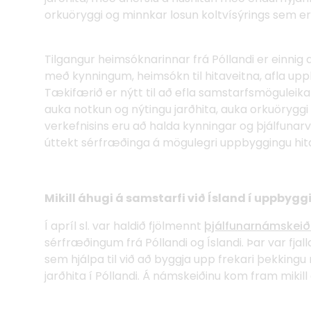
orkuöryggi og minnkar losun koltvísýrings sem er 
Tilgangur heimsóknarinnar frá Póllandi er einnig að
með kynningum, heimsókn til hitaveitna, afla uppl
Tækifærið er nýtt til að efla samstarfsmöguleika á 
auka notkun og nýtingu jarðhita, auka orkuöryggi
verkefnisins eru að halda kynningar og þjálfunarver
úttekt sérfræðinga á mögulegri uppbyggingu hita
Mikill áhugi á samstarfi við Ísland í uppbyg
Í apríl sl. var haldið fjölmennt
þjálfunarnámskeið 
sérfræðingum frá Póllandi og Íslandi. Þar var fjal
sem hjálpa til við að byggja upp frekari þekkin
jarðhita í Póllandi. Á námskeiðinu kom fram mikill 