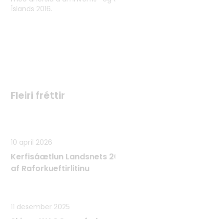
Íslands 2016.
Fleiri fréttir
Fleiri fréttir
10 apríl 2026
Kerfisáætlun Landsnets 2025 - 2034 samþykkt
af Raforkueftirlitinu
11 desember 2025