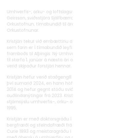
Tvíhliðaverkefni
Umhverfis-, orku- og loftslagsráðherra hefur sett Kristján
Norrænt samstarf
Geirsson, sviðsstjóra Sjálfbærrar auðlindanýtingar hjá
Orkustofnun, tímabundið til áramóta í embætti forstjóra
Alþjóðlegt samstarf
Orkustofnunar.
Kristján tekur við embættinu af Höllu Hrund Logadóttur,
sem farin er í tímabundið leyfi að eigin ósk, vegna
framboðs til Alþingis. Ný Umhverfis- og orkustofnun tekur
til starfa 1. janúar á næsta ári og hefur Gestur Pétursson,
verið skipaður forstjóri hennar.
Kristján hefur verið staðgengill forstjóra Orkustofnunar frá
því sumarið 2024, en hann hóf störf hjá Orkustofnun árið
2014 og hefur gegnt stöðu sviðsstjóra Sjálfbærrar
auðlindanýtingar frá 2023. Kristján hefur starfað við
stjórnsýslu umhverfis-, orku- og auðlindamála frá árinu
1995.
Kristján er með doktorsgráðu í jarðfræði með áherslu á
bergfræði og steindafræði frá Université Pierre et Marie
Curie 1993 og meistaragráðu í opinberri stjórnsýslu (MPA)
með áherslu á umhverfis- og auðlindarétt frá Háskóla