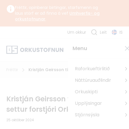
Fréttir, opinberar birtingar, starfsmenn og
laus störf er að finna á vef
Umhverfis- og
orkustofnunar
.
Um okkur
Leit
IS
Um okkur
Menu
Orkustofnun starfar undir yfirstjórn Umhverfis-, orku- og
loftslagsráðuneytisins samkvæmt lögum og reglugerð um
Orkustofnun.
Raforkueftirlitið
Fréttir
Kristján Geirsson tímabundið settur forstjóri
Orkustofnunar
Náttúruauðlindir
Um Orkustofnun
Orkuskipti
Sagan
Kristján Geirsson tímabundið
Upplýsingar
Uppbyggingarsjóður EES
settur forstjóri Orkustofnunar
Pólland
Stjórnsýsla
25 október 2024
Rúmenía
Búlgaría