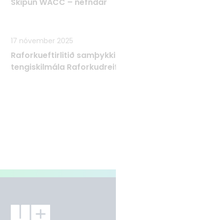
Skipun WACC – nefndar
17 nóvember 2025
Raforkueftirlitið samþykkir Tæknilega
tengiskilmála Raforkudreifingar TTR