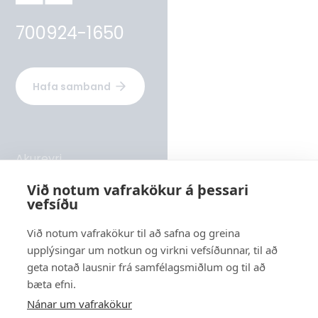
700924-1650
Hafa samband
Akureyri
Rangárvellir 2 - hús 8, 603 Akureyri
Við notum vafrakökur á þessari
vefsíðu
Sími
569 6000
Við notum vafrakökur til að safna og greina
upplýsingar um notkun og virkni vefsíðunnar, til að
Reykjavík
geta notað lausnir frá samfélagsmiðlum og til að
Suðurlandsbraut 24, 108 Reykjavík
bæta efni.
Nánar um vafrakökur