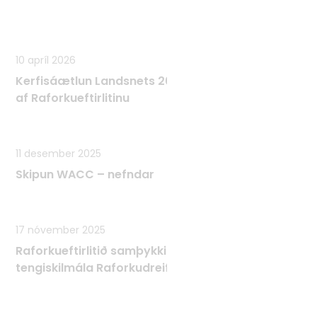
10 apríl 2026
Kerfisáætlun Landsnets 2025 - 2034 samþykkt
af Raforkueftirlitinu
11 desember 2025
Skipun WACC – nefndar
17 nóvember 2025
Raforkueftirlitið samþykkir Tæknilega
tengiskilmála Raforkudreifingar TTR