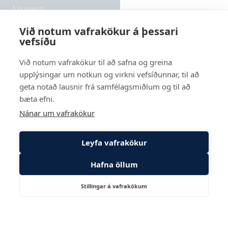
Akureyri
Rangárvellir 2 - hús 8, 603 Akureyri
Við notum vafrakökur á þessari
vefsíðu
Sími
569 6000
Við notum vafrakökur til að safna og greina
upplýsingar um notkun og virkni vefsíðunnar, til að
Reykjavík
geta notað lausnir frá samfélagsmiðlum og til að
Suðurlandsbraut 24, 108 Reykjavík
bæta efni.
Nánar um vafrakökur
Leyfa vafrakökur
Hafna öllum
Stillingar á vafrakökum
Hafa
Þjónustugátt
samband