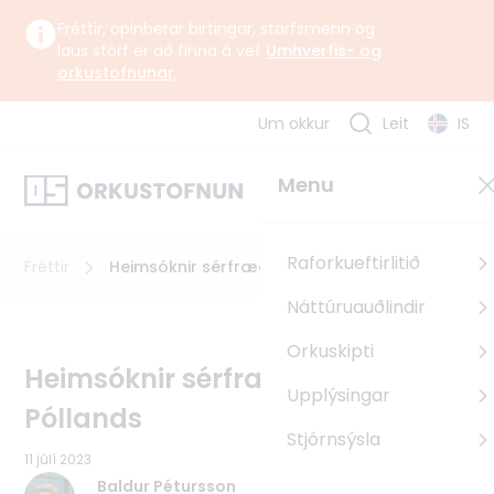
Fréttir, opinberar birtingar, starfsmenn og
laus störf er að finna á vef
Umhverfis- og
orkustofnunar
.
Um okkur
Leit
IS
Um okkur
Menu
Orkustofnun starfar undir yfirstjórn Umhverfis-, orku- og
loftslagsráðuneytisins samkvæmt lögum og reglugerð um
Orkustofnun.
Raforkueftirlitið
Fréttir
Heimsóknir sérfræðinga til Póllands
Náttúruauðlindir
Um Orkustofnun
Orkuskipti
Sagan
Heimsóknir sérfræðinga til
Upplýsingar
Uppbyggingarsjóður EES
Póllands
Pólland
Stjórnsýsla
11 júlí 2023
Rúmenía
Baldur Pétursson
Búlgaría