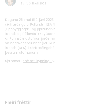
Skrifað
:
11 júlí 2023
Tvíhliðaverkefni
Norrænt samstarf
Alþjóðlegt samstarf
Dagana 25. maí til 2. júní 2023 var önnur heimsókn
sérfræðinga til Póllands í EEA FM-verkefninu
„Uppbyggingar- og þjálfunarverkefni í jarðhita á milli
Íslands og Póllands“ (KeyGeothermal). Verkefnið er unnið
af Rannsóknastofnun jarðefna- og orkubúskapar Pólsku
vísindaakademíunnar (MEERI PAS) og Orkustofnunar
Íslands (NEA). Í sérfræðingahópnum voru aðilar frá
þessum stofnunum
Sjá nánar í
fréttatilkynningu
verkefnisins.
Fleiri fréttir
Fleiri fréttir