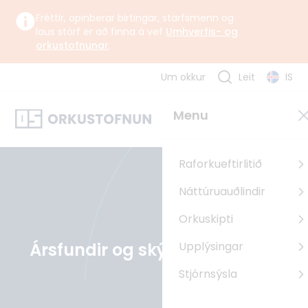
Fréttir, opinberar birtingar, starfsmenn og
laus störf er að finna á vef
Umhverfis- og
orkustofnunar
.
Um okkur
Leit
IS
Um okkur
Menu
Orkustofnun starfar undir yfirstjórn Umhverfis-, orku- og
loftslagsráðuneytisins samkvæmt lögum og reglugerð um
Orkustofnun.
Raforkueftirlitið
Náttúruauðlindir
Um Orkustofnun
Orkuskipti
Sagan
Ársfundir og skýrslur
Upplýsingar
Uppbyggingarsjóður EES
Pólland
Stjórnsýsla
Rúmenía
Búlgaría