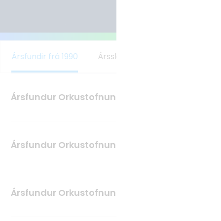
Tvíhliðaverkefni
Norrænt samstarf
Alþjóðlegt samstarf
Ársfundir frá 1990
Ársskýrslur frá 1981
Ársfundur Orkustofnunar 2024
Ársfundur Orkustofnunar 2024 fór fram í Hofi á
Akureyri þann 26. september 2024. Áherslur
Ársfundur Orkustofnunar 2023
fundarins voru framtíðarsýn og stefnumótun í
orkumálum og var fjallað um orkumál, tækni,
Haldinn föstudaginn 9. júní 2023 kl. 09 - 11 í Hörpu.
nýsköpun og framtíðaráskoranir.
Ársfundur Orkustofnunar 2022
Fundurinn var einungis sendur út á vef en erindi má
Fundarstjóri var Steiney Skúladóttir
finna inni í ársskýrslu ársins 2022
hér