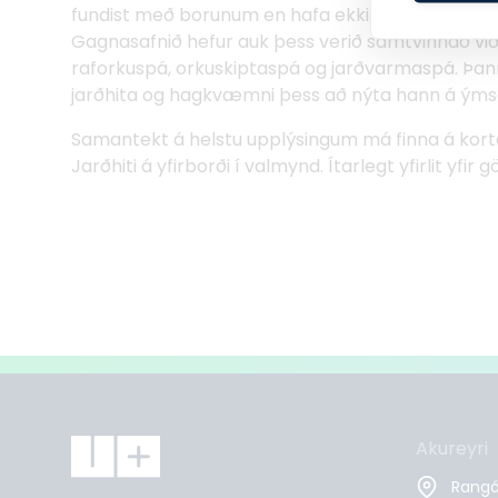
fundist með borunum en hafa ekki sjáanleg ummerki
Gagnasafnið hefur auk þess verið samtvinnað við
raforkuspá, orkuskiptaspá og jarðvarmaspá. Þann
jarðhita og hagkvæmni þess að nýta hann á ýms
Samantekt á helstu upplýsingum má finna á kort
Jarðhiti á yfirborði í valmynd. Ítarlegt yfirlit yfir
Akureyri
Rangár