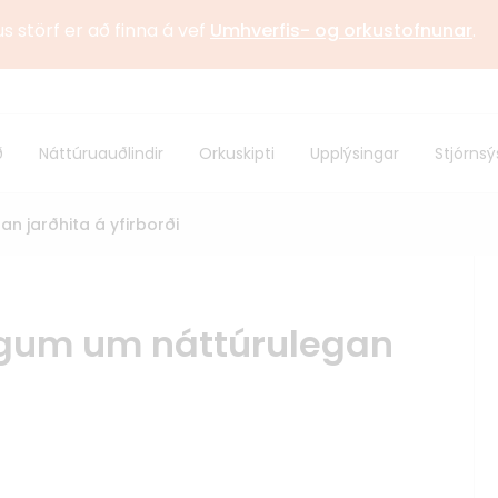
us störf er að finna á vef
Umhverfis- og orkustofnunar
.
stofnun
Sagan
ð
Náttúruauðlindir
Orkuskipti
Upplýsingar
Stjórnsý
 samstarf
Alþjóðlegt samstarf
n jarðhita á yfirborði
ngum um náttúrulegan