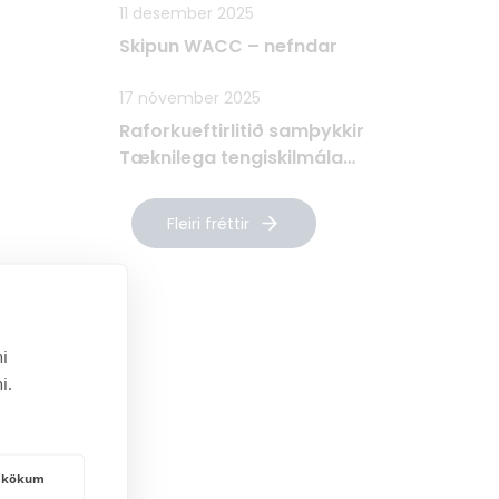
11 desember 2025
Skipun WACC – nefndar
17 nóvember 2025
Raforkueftirlitið samþykkir
Tæknilega tengiskilmála
Raforkudreifingar TTR
Fleiri fréttir
i
i.
frakökum