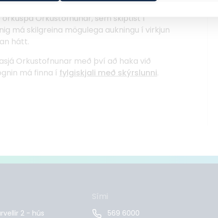
 á yfirborði, þ.e. hulin jarðhitasvæði.
 orkuspá Orkustofnunar, sem skiptist í
ig má skilgreina mögulega aukningu í virkjun
an hátt.
asjá Orkustofnunar með því að haka við
 gögnin má finna í
fylgiskjali með skýrslunni
.
Sími
vellir 2 - hús
569 6000