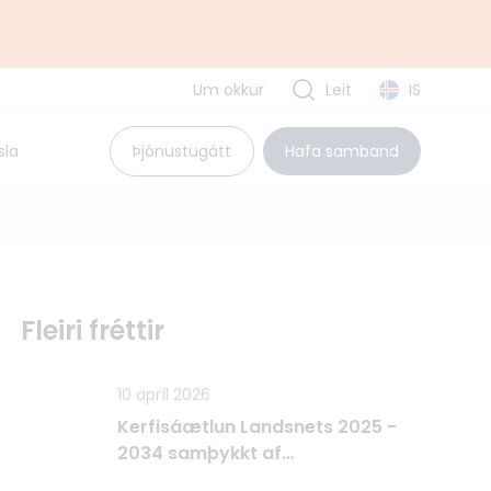
Um okkur
Leit
IS
Uppbyggingarsjóður EES
sla
Þjónustugátt
Hafa samband
Pólland
Rúmenía
Búlgaría
Tvíhliðaverkefni
Fleiri fréttir
10 apríl 2026
Kerfisáætlun Landsnets 2025 -
2034 samþykkt af
Raforkueftirlitinu