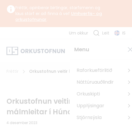
Fréttir, opinberar birtingar, starfsmenn og
laus störf er að finna á vef
Umhverfis- og
orkustofnunar
.
Um okkur
Leit
IS
Um okkur
Menu
Orkustofnun starfar undir yfirstjórn Umhverfis-, orku- og
loftslagsráðuneytisins samkvæmt lögum og reglugerð um
Orkustofnun.
Raforkueftirlitið
Fréttir
Orkustofnun veitir leyfi til málmleitar í
Húnabyggð
Náttúruauðlindir
Um Orkustofnun
Orkuskipti
Sagan
Orkustofnun veitir leyfi til
Upplýsingar
Uppbyggingarsjóður EES
málmleitar í Húnabyggð
Pólland
Stjórnsýsla
4 desember 2023
Rúmenía
Búlgaría