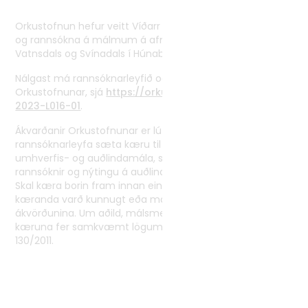
Tvíhliðaverkefni
Orkustofnun hefur veitt Víðarr ehf. leyfi til leitar
Norrænt samstarf
og rannsókna á málmum á afmörkuðu svæði milli
Vatnsdals og Svínadals í Húnabyggð.
Alþjóðlegt samstarf
Nálgast má rannsóknarleyfið og fylgibréf leyfis á vef
Orkustofnunar, sjá
https://orkustofnun.is/licenses/OS-
2023-L016-01
.
Ákvarðanir Orkustofnunar er lúta að veitingu
rannsóknarleyfa sæta kæru til úrskurðarnefndar
umhverfis- og auðlindamála, sbr. 2. mgr. 33. gr. laga um
rannsóknir og nýtingu á auðlindum í jörðu, nr. 57/1998.
Skal kæra borin fram innan eins mánaðar frá því
kæranda varð kunnugt eða mátti vera kunnugt um
ákvörðunina. Um aðild, málsmeðferð og annað er varðar
kæruna fer samkvæmt lögum um úrskurðarnefndina, nr.
130/2011.