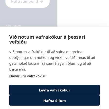
Hafa samband
Akureyri
Rangárvellir 2 - hús 8, 603 Akureyri
Við notum vafrakökur á þessari
vefsíðu
Sími
569 6000
Við notum vafrakökur til að safna og greina
upplýsingar um notkun og virkni vefsíðunnar, til að
Reykjavík
geta notað lausnir frá samfélagsmiðlum og til að
Suðurlandsbraut 24, 108 Reykjavík
bæta efni.
Nánar um vafrakökur
Leyfa vafrakökur
Hafna öllum