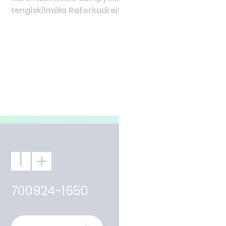
tengiskilmála Raforkudreifingar TTR
700924-1650