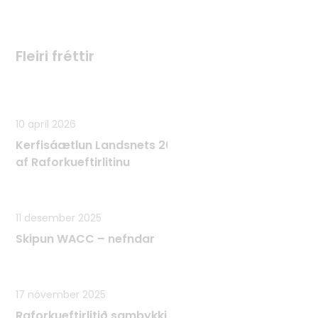
Fleiri fréttir
Fleiri fréttir
10 apríl 2026
Kerfisáætlun Landsnets 2025 - 2034 samþykkt
af Raforkueftirlitinu
11 desember 2025
Skipun WACC – nefndar
17 nóvember 2025
Raforkueftirlitið samþykkir Tæknilega