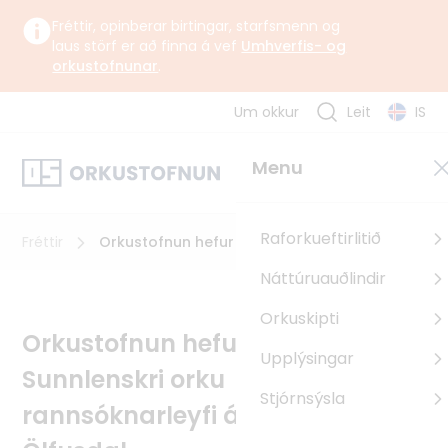
Fréttir, opinberar birtingar, starfsmenn og
laus störf er að finna á vef
Umhverfis- og
orkustofnunar
.
Um okkur
Leit
IS
Um okkur
Menu
Orkustofnun starfar undir yfirstjórn Umhverfis-, orku- og
loftslagsráðuneytisins samkvæmt lögum og reglugerð um
Orkustofnun.
Raforkueftirlitið
Fréttir
Orkustofnun hefur veitt Sunnlenskri orku
rannsóknarleyfi á jarðhita í Ölfusdal
Náttúruauðlindir
Um Orkustofnun
Orkuskipti
Sagan
Orkustofnun hefur veitt
Upplýsingar
Uppbyggingarsjóður EES
Sunnlenskri orku
Pólland
Stjórnsýsla
rannsóknarleyfi á jarðhita í
Rúmenía
Búlgaría