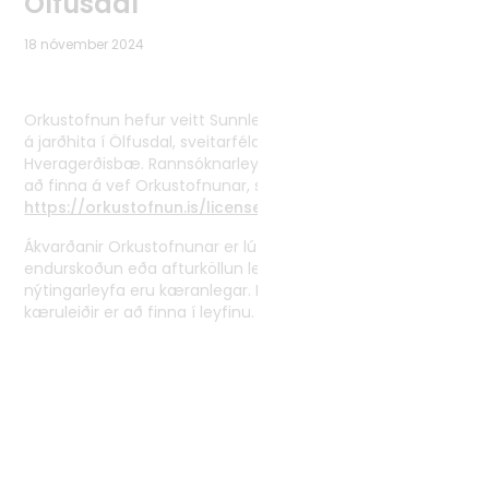
Ölfusdal
Tvíhliðaverkefni
18 nóvember 2024
Norrænt samstarf
Alþjóðlegt samstarf
Orkustofnun hefur veitt Sunnlenskri orku rannsóknarleyfi
á jarðhita í Ölfusdal, sveitarfélaginu Ölfusi og
Hveragerðisbæ. Rannsóknarleyfið og fylgibréf leyfisins er
að finna á vef Orkustofnunar, sjá
https://orkustofnun.is/licenses/OS-2024-L017-01
.
Ákvarðanir Orkustofnunar er lúta að veitingu,
endurskoðun eða afturköllun leitar,- rannsóknar- og
nýtingarleyfa eru kæranlegar. Nánari upplýsingar um
kæruleiðir er að finna í leyfinu.