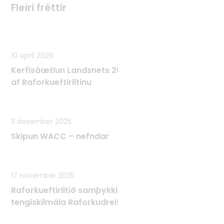
Fleiri fréttir
Fleiri fréttir
10 apríl 2026
Kerfisáætlun Landsnets 2025 - 2034 samþykkt
af Raforkueftirlitinu
11 desember 2025
Skipun WACC – nefndar
17 nóvember 2025
Raforkueftirlitið samþykkir Tæknilega
tengiskilmála Raforkudreifingar TTR