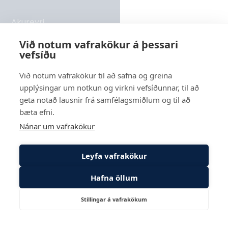
Akureyri
Rangárvellir 2 - hús 8, 603 Akureyri
Við notum vafrakökur á þessari
vefsíðu
Sími
569 6000
Við notum vafrakökur til að safna og greina
upplýsingar um notkun og virkni vefsíðunnar, til að
Reykjavík
geta notað lausnir frá samfélagsmiðlum og til að
Suðurlandsbraut 24, 108 Reykjavík
bæta efni.
Nánar um vafrakökur
Leyfa vafrakökur
Hafna öllum
Stillingar á vafrakökum