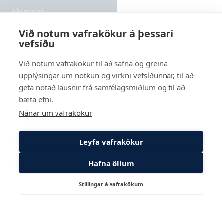
Akureyri
Rangárvellir 2 - hús 8, 603 Akureyri
Við notum vafrakökur á þessari
vefsíðu
Sími
569 6000
Við notum vafrakökur til að safna og greina
upplýsingar um notkun og virkni vefsíðunnar, til að
Reykjavík
geta notað lausnir frá samfélagsmiðlum og til að
Suðurlandsbraut 24, 108 Reykjavík
bæta efni.
Nánar um vafrakökur
Leyfa vafrakökur
Hafna öllum
Stillingar á vafrakökum
Hafa
Þjónustugátt