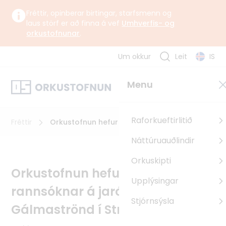
Fréttir, opinberar birtingar, starfsmenn og
laus störf er að finna á vef
Umhverfis- og
orkustofnunar
.
Um okkur
Leit
IS
Um okkur
Menu
Orkustofnun starfar undir yfirstjórn Umhverfis-, orku- og
loftslagsráðuneytisins samkvæmt lögum og reglugerð um
Orkustofnun.
Raforkueftirlitið
Fréttir
Orkustofnun hefur veitt leyfi til rannsóknar á
jarðhita á Gálmaströnd í Strandabyggð
Náttúruauðlindir
Um Orkustofnun
Orkuskipti
Sagan
Orkustofnun hefur veitt leyfi til
Upplýsingar
Uppbyggingarsjóður EES
rannsóknar á jarðhita á
Pólland
Stjórnsýsla
Gálmaströnd í Strandabyggð
Rúmenía
Búlgaría