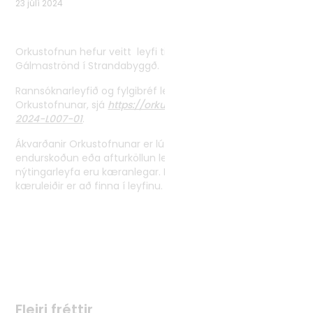
23 júlí 2024
Tvíhliðaverkefni
Norrænt samstarf
Orkustofnun hefur veitt leyfi til rannsóknar á jarðhita á
Alþjóðlegt samstarf
Gálmaströnd í Strandabyggð.
Rannsóknarleyfið
og fylgibréf leyfisins er að finna á vef
Orkustofnunar, sjá
https://orkustofnun.is/licenses/OS-
2024-L007-01
.
Ákvarðanir Orkustofnunar er lúta að veitingu,
endurskoðun eða afturköllun leitar,- rannsóknar- og
nýtingarleyfa eru kæranlegar. Nánari upplýsingar um
kæruleiðir er að finna í leyfinu.
Fleiri fréttir