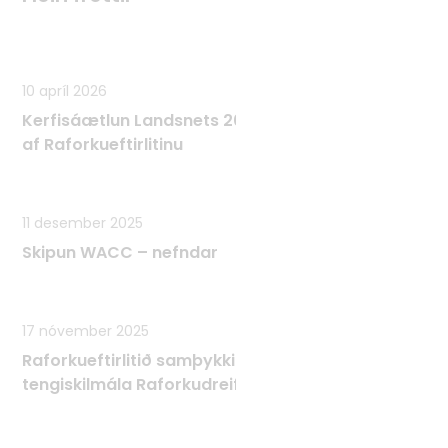
Fleiri fréttir
10 apríl 2026
Kerfisáætlun Landsnets 2025 - 2034 samþykkt
af Raforkueftirlitinu
11 desember 2025
Skipun WACC – nefndar
17 nóvember 2025
Raforkueftirlitið samþykkir Tæknilega
tengiskilmála Raforkudreifingar TTR