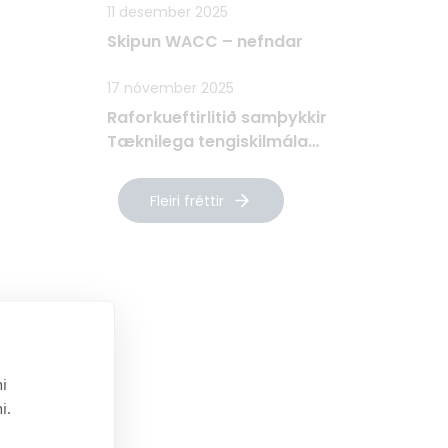
11 desember 2025
Skipun WACC – nefndar
17 nóvember 2025
Raforkueftirlitið samþykkir
Tæknilega tengiskilmála
Raforkudreifingar TTR
Fleiri fréttir
i
i.