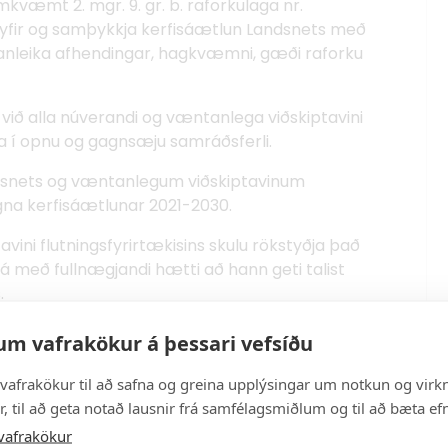
kvæmt 2. mgr. 9. gr. b. raforkulaga nr.
 yfir og samþykkja kerfisáætlun Landsnets með
iðanleika afhendingar, hagkvæmni, gæði raforku
 við alla núverandi og væntanlega viðskiptavini
laga í opnu og gagnsæju samráðsferli.
Landsnets og væntanlegum viðskiptavinum
na kerfisáætlunar 2021-2030.
avini flutningsfyrirtækisins skulu rökstyðja það
 á með fullnægjandi hætti að hann geti talist
.
er frestur til þess að koma á framfæri
um vafrakökur á þessari vefsíðu
1-2030 er fjórar vikur frá birtingu
reglugerðar nr. 870/2016 um kerfisáætlun fyrir
vafrakökur til að safna og greina upplýsingar um notkun og virkn
tíma mun ROE birta þær umsagnir sem eftirlitinu
, til að geta notað lausnir frá samfélagsmiðlum og til að bæta efn
r;
www.os.is
. Þá verður Landsneti boðið að
vafrakökur