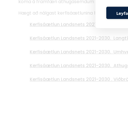
koma á framfæri athugasemdum vegna framko
Hægt að nálgast kerfisáætlunina hér:
Leyfa
Kerfisáætlun Landsnets 2021-2030. Áæt
Kerfisáætlun Landsnets 2021-2030. Langtí
Kerfisáætlun Landsnets 2021-2030. Umhve
Kerfisáætlun Landsnets 2021-2030. Athu
Kerfisáætlun Landsnets 2021-2030 . Vi