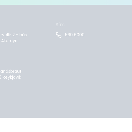
Sími
vellir 2 - hús
569 6000
 Akureyri
landsbraut
8 Reykjavík