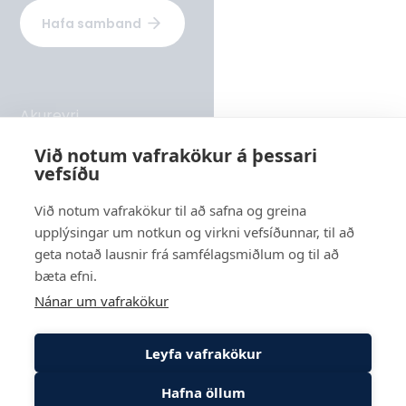
Hafa samband
Akureyri
Rangárvellir 2 - hús 8, 603 Akureyri
Við notum vafrakökur á þessari
vefsíðu
Sími
569 6000
Við notum vafrakökur til að safna og greina
upplýsingar um notkun og virkni vefsíðunnar, til að
Reykjavík
geta notað lausnir frá samfélagsmiðlum og til að
Suðurlandsbraut 24, 108 Reykjavík
bæta efni.
Nánar um vafrakökur
Leyfa vafrakökur
Hafna öllum