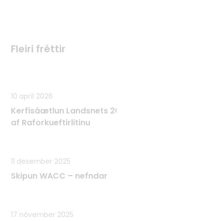
Fleiri fréttir
Fleiri fréttir
10 apríl 2026
Kerfisáætlun Landsnets 2025 - 2034 samþykkt
af Raforkueftirlitinu
11 desember 2025
Skipun WACC – nefndar
17 nóvember 2025