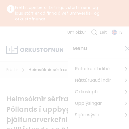
Fréttir, opinberar birtingar, starfsmenn og
laus störf er að finna á vef
Umhverfis- og
orkustofnunar
.
Um okkur
Leit
IS
Um okkur
Menu
Orkustofnun starfar undir yfirstjórn Umhverfis-, orku- og
loftslagsráðuneytisins samkvæmt lögum og reglugerð um
Orkustofnun.
Raforkueftirlitið
Fréttir
Heimsóknir sérfræðinga til Póllands í
uppbyggingar- og þjálfunarverkefni í
Náttúruauðlindir
jarðhita á milli Íslands og Póllands
Um Orkustofnun
Orkuskipti
Sagan
Heimsóknir sérfræðinga til
Upplýsingar
Uppbyggingarsjóður EES
Póllands í uppbyggingar- og
Pólland
Stjórnsýsla
þjálfunarverkefni í jarðhita á
Rúmenía
Búlgaría