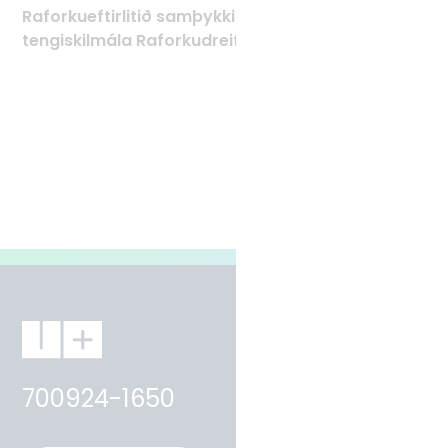
Raforkueftirlitið samþykkir Tæknilega
tengiskilmála Raforkudreifingar TTR
700924-1650