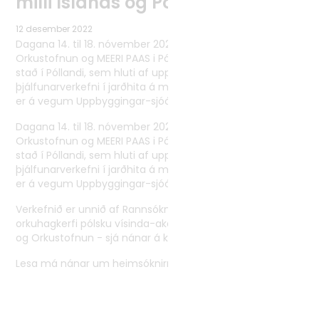
milli Íslands og Póllands
Tvíhliðaverkefni
12 desember 2022
Norrænt samstarf
Dagana 14. til 18. nóvember 2022 fóru sérfræðingar frá
Alþjóðlegt samstarf
Orkustofnun og MEERI PAAS i Póllandi í heimsókn til valinna
stað í Póllandi, sem hluti af uppbyggingar- og
þjálfunarverkefni í jarðhita á milli Íslands og Póllands, sem
er á vegum Uppbyggingar-sjóðs EES.
Dagana 14. til 18. nóvember 2022 fóru sérfræðingar frá
Orkustofnun og MEERI PAAS i Póllandi í heimsókn til valinna
stað í Póllandi, sem hluti af uppbyggingar- og
þjálfunarverkefni í jarðhita á milli Íslands og Póllands, sem
er á vegum Uppbyggingar-sjóðs EES.
Verkefnið er unnið af Rannsóknastofnun um jarðefna- og
orkuhagkerfi pólsku vísinda-akademíunnar (MEERI PAAS)
og Orkustofnun - sjá nánar á keygeothermal.pl.
Lesa má nánar um heimsóknirnar
hér.