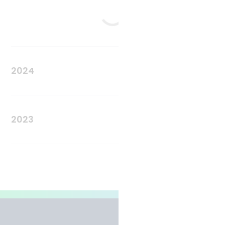
Tvíhliðaverkefni
Norrænt samstarf
Alþjóðlegt samstarf
2024
Almennir styrkir
2023
Almennir styrkir
Jarðhitaleit
Raftrukkar