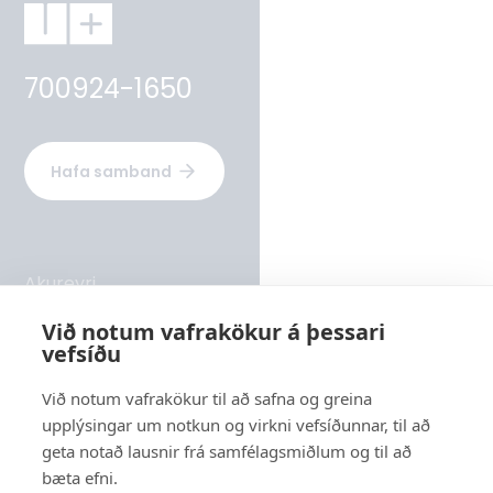
700924-1650
Hafa samband
Akureyri
Rangárvellir 2 - hús 8, 603 Akureyri
Við notum vafrakökur á þessari
vefsíðu
Sími
569 6000
Við notum vafrakökur til að safna og greina
upplýsingar um notkun og virkni vefsíðunnar, til að
Reykjavík
geta notað lausnir frá samfélagsmiðlum og til að
Suðurlandsbraut 24, 108 Reykjavík
bæta efni.