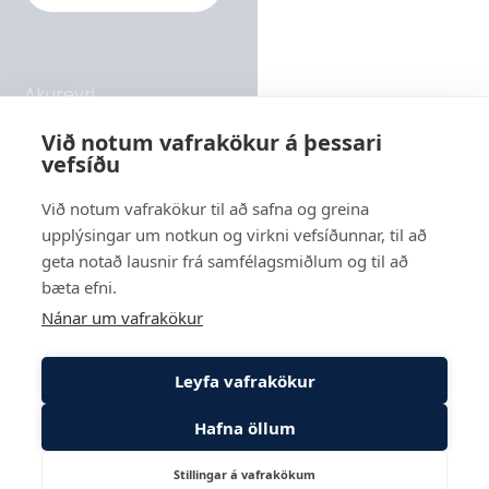
04c Skeiða- og Gnúpverjahreppur – aðalskipulag
2017-2029 – forsendur og umhverfisskýrsla
Akureyri
04d Skeiða- og Gnúpverjahreppur – aðalskipulag
2017-2029 - skýringaruppdrættir
Rangárvellir 2 - hús 8, 603 Akureyri
Við notum vafrakökur á þessari
vefsíðu
Sími
05a Deiliskipulag 2021 – greinargerð og
569 6000
umhverfisskýrsla
Við notum vafrakökur til að safna og greina
upplýsingar um notkun og virkni vefsíðunnar, til að
Reykjavík
05b Deiliskipulag 2021 – skipulagsuppdráttur 1-
geta notað lausnir frá samfélagsmiðlum og til að
Suðurlandsbraut 24, 108 Reykjavík
12500
bæta efni.
Nánar um vafrakökur
05c Deiliskipulag 2021 – skipulagsuppdráttur 1-
2500
Leyfa vafrakökur
05d Deiliskipulag 2021 – auglýsing 1434
Hafna öllum
06a MáU 2003-2004 – matsskýrsla LV-2003-032
Stillingar á vafrakökum