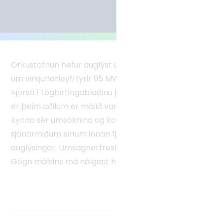
Tvíhliðaverkefni
Norrænt samstarf
Alþjóðlegt samstarf
Orkustofnun hefur auglýst umsókn Landsvirkjunar
um virkjunarleyfi fyrir 95 MW Hvammsvirkjun í
Þjórsá í Lögbirtingablaðinu þann 17. maí 2024. Þar
er þeim aðilum er málið varðar gefið færi á að
kynna sér umsóknina og koma á framfæri
sjónarmiðum sínum innan fjögurra vikna frá birtingu
auglýsingar. Umsagnarfrestur er til 14. júní 2024.
Gögn málsins má nálgast hér að neðan.